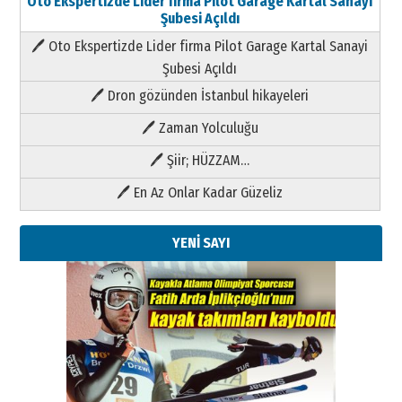
Oto Ekspertizde Lider firma Pilot Garage Kartal Sanayi
Şubesi Açıldı
🖊 Oto Ekspertizde Lider firma Pilot Garage Kartal Sanayi
Şubesi Açıldı
🖊 Dron gözünden İstanbul hikayeleri
🖊 Zaman Yolculuğu
🖊 Şiir; HÜZZAM…
🖊 En Az Onlar Kadar Güzeliz
YENİ SAYI
Kenan GÜLERCİ
Metin Külünk: Aileyi Korumak
Geleceği Korumaktır
11 Mayıs 2026 Pazartesi