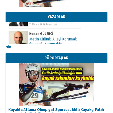
Kenan GÜLERCİ
Metin Külünk: Aileyi Korumak
Geleceği Korumaktır
11 Mayıs 2026 Pazartesi
YAZARLAR
Kenan GÜLERCİ
Metin Külünk: Aileyi Korumak
Geleceği Korumaktır
11 Mayıs 2026 Pazartesi
◀
▶
RÖPORTAJLAR
Kayakla Atlama Olimpiyat Sporcusu Milli Kayakçı Fatih