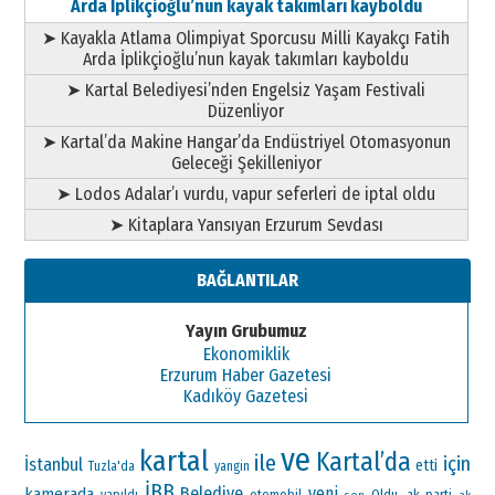
Arda İplikçioğlu’nun kayak takımları kayboldu
➤ Kayakla Atlama Olimpiyat Sporcusu Milli Kayakçı Fatih
Arda İplikçioğlu’nun kayak takımları kayboldu
➤ Kartal Belediyesi’nden Engelsiz Yaşam Festivali
Düzenliyor
➤ Kartal’da Makine Hangar’da Endüstriyel Otomasyonun
Geleceği Şekilleniyor
➤ Lodos Adalar’ı vurdu, vapur seferleri de iptal oldu
➤ Kitaplara Yansıyan Erzurum Sevdası
BAĞLANTILAR
Yayın Grubumuz
Ekonomiklik
Erzurum Haber Gazetesi
Kadıköy Gazetesi
ve
kartal
Kartal’da
ile
için
İstanbul
etti
Tuzla'da
yangin
İBB
Belediye
yeni
kamerada
otomobil
Oldu.
ak parti
yapıldı
ak