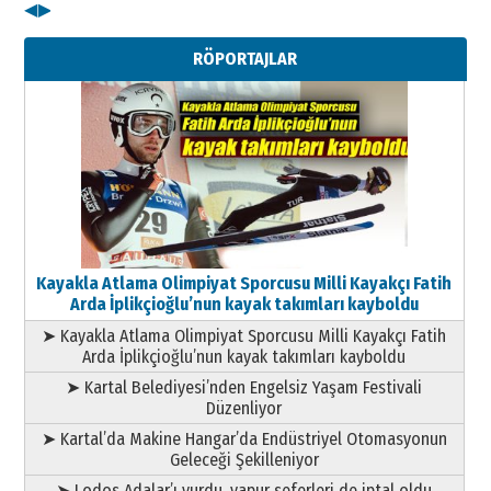
◀
▶
Kenan GÜLERCİ
Metin Külünk: Aileyi Korumak
RÖPORTAJLAR
Geleceği Korumaktır
11 Mayıs 2026 Pazartesi
Kayakla Atlama Olimpiyat Sporcusu Milli Kayakçı Fatih
Arda İplikçioğlu’nun kayak takımları kayboldu
➤ Kayakla Atlama Olimpiyat Sporcusu Milli Kayakçı Fatih
Arda İplikçioğlu’nun kayak takımları kayboldu
➤ Kartal Belediyesi’nden Engelsiz Yaşam Festivali
Düzenliyor
➤ Kartal’da Makine Hangar’da Endüstriyel Otomasyonun
Geleceği Şekilleniyor
➤ Lodos Adalar’ı vurdu, vapur seferleri de iptal oldu