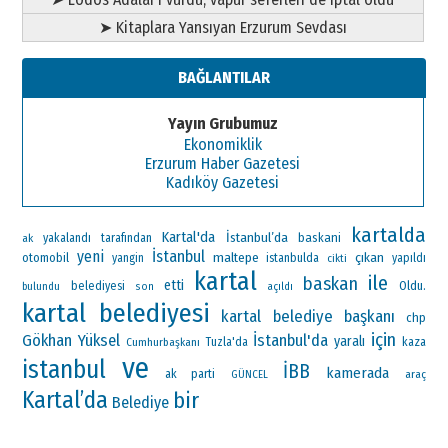
➤ Kitaplara Yansıyan Erzurum Sevdası
BAĞLANTILAR
Yayın Grubumuz
Ekonomiklik
Erzurum Haber Gazetesi
Kadıköy Gazetesi
kartalda
Kartal'da
İstanbul’da
baskani
ak
yakalandı
tarafından
yeni
İstanbul
maltepe
çıkan
otomobil
yangin
istanbulda
yapıldı
cikti
kartal
ile
baskan
etti
Oldu.
belediyesi
bulundu
son
açıldı
kartal belediyesi
kartal belediye başkanı
chp
için
Gökhan Yüksel
İstanbul'da
yaralı
Cumhurbaşkanı
Tuzla'da
kaza
ve
istanbul
İBB
kamerada
ak parti
araç
GÜNCEL
Kartal’da
bir
Belediye