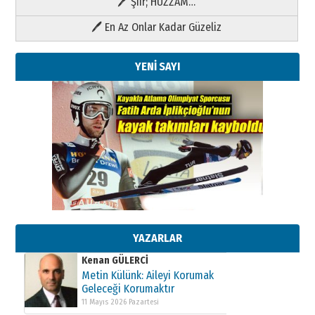
🖊 Şiir; HÜZZAM…
🖊 En Az Onlar Kadar Güzeliz
YENİ SAYI
Kenan GÜLERCİ
Metin Külünk: Aileyi Korumak
Geleceği Korumaktır
11 Mayıs 2026 Pazartesi
YAZARLAR
Kenan GÜLERCİ
Metin Külünk: Aileyi Korumak
Geleceği Korumaktır
11 Mayıs 2026 Pazartesi