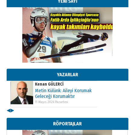
YENİ SAYI
Kenan GÜLERCİ
Metin Külünk: Aileyi Korumak
Geleceği Korumaktır
11 Mayıs 2026 Pazartesi
YAZARLAR
Kenan GÜLERCİ
Metin Külünk: Aileyi Korumak
Geleceği Korumaktır
11 Mayıs 2026 Pazartesi
◀
▶
Kenan GÜLERCİ
Metin Külünk: Aileyi Korumak
RÖPORTAJLAR
Geleceği Korumaktır
11 Mayıs 2026 Pazartesi