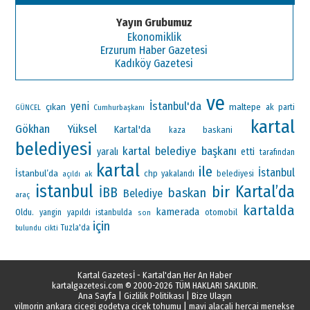
Yayın Grubumuz
Ekonomiklik
Erzurum Haber Gazetesi
Kadıköy Gazetesi
ve
İstanbul'da
yeni
çıkan
maltepe
ak parti
Cumhurbaşkanı
GÜNCEL
kartal
Gökhan Yüksel
Kartal'da
baskani
kaza
belediyesi
kartal belediye başkanı
yaralı
etti
tarafından
kartal
ile
İstanbul
İstanbul’da
chp
ak
yakalandı
belediyesi
açıldı
istanbul
Kartal’da
bir
İBB
baskan
Belediye
araç
kartalda
kamerada
Oldu.
otomobil
yangin
yapıldı
istanbulda
son
için
Tuzla'da
bulundu
cikti
Kartal Gazetesİ - Kartal'dan Her An Haber
kartalgazetesi.com
© 2000-2026 TÜM HAKLARI SAKLIDIR.
Ana Sayfa
|
Gizlilik Politikası
|
Bize Ulaşın
vilmorin ankara cicegi godetya cicek tohumu
|
mavi alacali hercai menekse