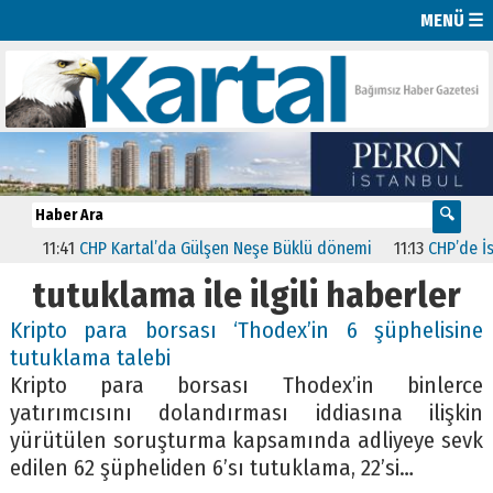
MENÜ ☰
11:41
CHP Kartal’da Gülşen Neşe Büklü dönemi
11:13
CHP’de İstan
tutuklama ile ilgili haberler
Kripto para borsası ‘Thodex’in 6 şüphelisine
tutuklama talebi
Kripto para borsası Thodex’in binlerce
yatırımcısını dolandırması iddiasına ilişkin
yürütülen soruşturma kapsamında adliyeye sevk
edilen 62 şüpheliden 6’sı tutuklama, 22’si…