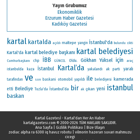
Yayın Grubumuz
Ekonomiklik
Erzurum Haber Gazetesi
Kadıköy Gazetesi
kartal
kartalda
İstanbul'da
maltepe
yangin
açıldı
bulundu
cikti
kartal belediyesi
kartal belediye başkanı
Kartal'da
İBB
için
Gökhan Yüksel
chp
Oldu.
Cumhurbaşkanı
araç
GÜNCEL
Kartal’da
İstanbul
yaralı
ak parti
istanbulda
kaza
yakalandı
ve
ile
kamerada
baskani
otomobil
tarafından
yapıldı
belediyesi
son
istanbul
bir
Belediye
yeni
etti
İstanbul’da
çıkan
Tuzla'da
ak
baskan
Kartal Gazetesİ - Kartal'dan Her An Haber
kartalgazetesi.com
© 2000-2026 TÜM HAKLARI SAKLIDIR.
Ana Sayfa
|
Gizlilik Politikası
|
Bize Ulaşın
zodiac alpha ra 6300 iq havuz robotu
|
vilmorin hazeran suvari mahmuzu
cicegi