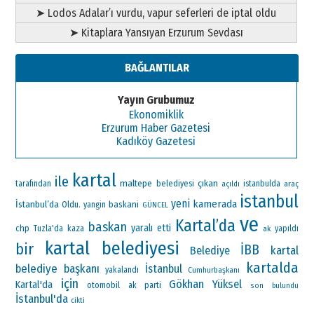
➤ Lodos Adalar’ı vurdu, vapur seferleri de iptal oldu
➤ Kitaplara Yansıyan Erzurum Sevdası
BAĞLANTILAR
Yayın Grubumuz
Ekonomiklik
Erzurum Haber Gazetesi
Kadıköy Gazetesi
kartal
ile
maltepe
çıkan
tarafından
belediyesi
istanbulda
araç
açıldı
istanbul
yeni
kamerada
İstanbul’da
Oldu.
baskani
yangin
GÜNCEL
ve
Kartal’da
baskan
yaralı
etti
chp
Tuzla'da
kaza
ak
yapıldı
kartal belediyesi
bir
İBB
kartal
Belediye
kartalda
belediye başkanı
İstanbul
yakalandı
Cumhurbaşkanı
için
Gökhan Yüksel
Kartal'da
otomobil
ak parti
son
bulundu
İstanbul'da
cikti