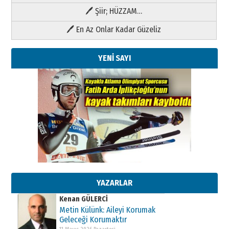
🖊 Şiir; HÜZZAM…
🖊 En Az Onlar Kadar Güzeliz
YENİ SAYI
Kenan GÜLERCİ
Metin Külünk: Aileyi Korumak
Geleceği Korumaktır
11 Mayıs 2026 Pazartesi
YAZARLAR
Kenan GÜLERCİ
Metin Külünk: Aileyi Korumak
Geleceği Korumaktır