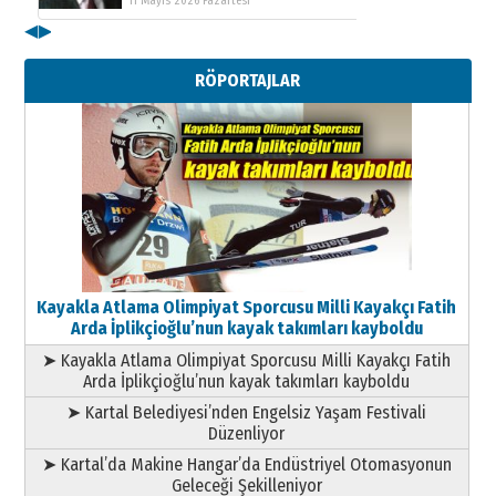
11 Mayıs 2026 Pazartesi
◀
▶
Kenan GÜLERCİ
Metin Külünk: Aileyi Korumak
RÖPORTAJLAR
Geleceği Korumaktır
11 Mayıs 2026 Pazartesi
Kayakla Atlama Olimpiyat Sporcusu Milli Kayakçı Fatih
Arda İplikçioğlu’nun kayak takımları kayboldu
➤ Kayakla Atlama Olimpiyat Sporcusu Milli Kayakçı Fatih
Arda İplikçioğlu’nun kayak takımları kayboldu
➤ Kartal Belediyesi’nden Engelsiz Yaşam Festivali
Düzenliyor
➤ Kartal’da Makine Hangar’da Endüstriyel Otomasyonun
Geleceği Şekilleniyor