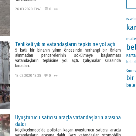
26.03.2020 13:43 💬 0 👀
istanb
kar
malt
Tehlikeli yıkım vatandaşların tepkisine yol açtı
be
5 katlı bir binanın yıkım öncesinde herhangi bir önlem
Karta
alınmadan pencerelerinin sökülmeye başlanması
vatandaşların tepkisine yol açtı. Çalışmalar sırasında
beled
binadan…
Cumhu
13.02.2020 13:38 💬 0 👀
bir
bele
Uyuşturucu satıcısı araçla vatandaşların arasına
daldı
Küçükçekmece’de polisten kaçan uyuşturucu satıcısı araçla
vatandaşların arasına daldı. Bazı vatandaşlar otomobilin