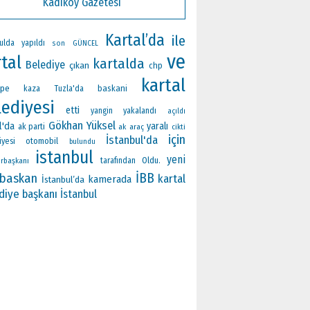
Kadıköy Gazetesi
Kartal’da
ile
ulda
yapıldı
son
GÜNCEL
ve
tal
kartalda
Belediye
çıkan
chp
kartal
epe
baskani
kaza
Tuzla'da
lediyesi
etti
yangin
yakalandı
açıldı
Gökhan Yüksel
l'da
yaralı
ak parti
ak
araç
cikti
için
İstanbul'da
otomobil
iyesi
bulundu
istanbul
yeni
Oldu.
rbaşkanı
tarafından
İBB
baskan
kartal
kamerada
İstanbul’da
diye başkanı
İstanbul