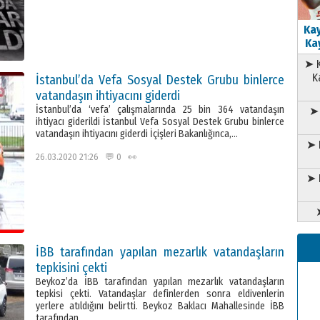
Kay
Kay
➤ K
K
İstanbul’da Vefa Sosyal Destek Grubu binlerce
vatandaşın ihtiyacını giderdi
İstanbul’da ‘vefa’ çalışmalarında 25 bin 364 vatandaşın
➤ 
ihtiyacı giderildi İstanbul Vefa Sosyal Destek Grubu binlerce
vatandaşın ihtiyacını giderdi İçişleri Bakanlığınca,…
➤ 
26.03.2020 21:26 💬 0 👀
➤ 
İBB tarafından yapılan mezarlık vatandaşların
tepkisini çekti
Beykoz’da İBB tarafından yapılan mezarlık vatandaşların
tepkisi çekti. Vatandaşlar definlerden sonra eldivenlerin
yerlere atıldığını belirtti. Beykoz Baklacı Mahallesinde İBB
tarafından…