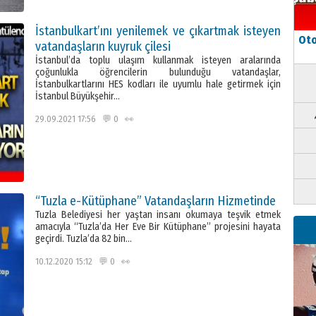
İstanbulkart’ını yenilemek ve çıkartmak isteyen
Oto
vatandaşların kuyruk çilesi
İstanbul’da toplu ulaşım kullanmak isteyen aralarında
çoğunlukla öğrencilerin bulunduğu vatandaşlar,
İstanbulkartlarını HES kodları ile uyumlu hale getirmek için
İstanbul Büyükşehir…
29.09.2021 17:56 💬 0 👀
“Tuzla e-Kütüphane” Vatandaşların Hizmetinde
Tuzla Belediyesi her yaştan insanı okumaya teşvik etmek
amacıyla “Tuzla’da Her Eve Bir Kütüphane” projesini hayata
geçirdi. Tuzla’da 82 bin…
10.12.2020 15:12 💬 0 👀