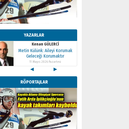
Kenan GÜLERCİ
Metin Külünk: Aileyi Korumak
Geleceği Korumaktır
YAZARLAR
11 Mayıs 2026 Pazartesi
Kenan GÜLERCİ
Metin Külünk: Aileyi Korumak
Geleceği Korumaktır
11 Mayıs 2026 Pazartesi
◀
▶
Kenan GÜLERCİ
Metin Külünk: Aileyi Korumak
RÖPORTAJLAR
Geleceği Korumaktır
11 Mayıs 2026 Pazartesi