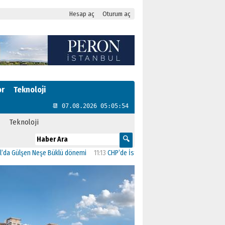
Hesap aç
Oturum aç
or
Teknoloji
📆 07.08.2026 05:05:55
Teknoloji
 Neşe Büklü dönemi
11:13
CHP’de İstanbul’daki 23 İlçenin Başkanları Belli Oldu