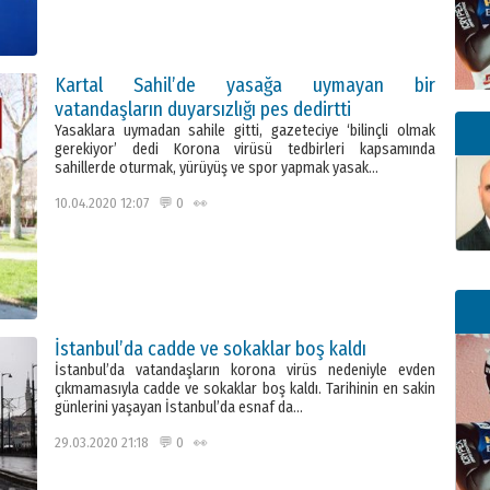
Kartal Sahil’de yasağa uymayan bir
vatandaşların duyarsızlığı pes dedirtti
Yasaklara uymadan sahile gitti, gazeteciye ‘bilinçli olmak
gerekiyor’ dedi Korona virüsü tedbirleri kapsamında
sahillerde oturmak, yürüyüş ve spor yapmak yasak…
10.04.2020 12:07 💬 0 👀
İstanbul’da cadde ve sokaklar boş kaldı
İstanbul’da vatandaşların korona virüs nedeniyle evden
çıkmamasıyla cadde ve sokaklar boş kaldı. Tarihinin en sakin
günlerini yaşayan İstanbul’da esnaf da…
29.03.2020 21:18 💬 0 👀