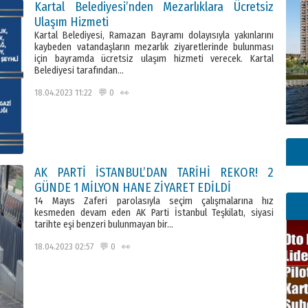
Kartal Belediyesi’nden Mezarlıklara Ücretsiz
Ulaşım Hizmeti
Kartal Belediyesi, Ramazan Bayramı dolayısıyla yakınlarını
kaybeden vatandaşların mezarlık ziyaretlerinde bulunması
için bayramda ücretsiz ulaşım hizmeti verecek. Kartal
Belediyesi tarafından…
18.04.2023 11:22 💬 0 👀
AK PARTİ İSTANBUL’DAN TARİHİ REKOR! 2
GÜNDE 1 MİLYON HANE ZİYARET EDİLDİ
14 Mayıs Zaferi parolasıyla seçim çalışmalarına hız
kesmeden devam eden AK Parti İstanbul Teşkilatı, siyasi
tarihte eşi benzeri bulunmayan bir…
18.04.2023 02:57 💬 0 👀