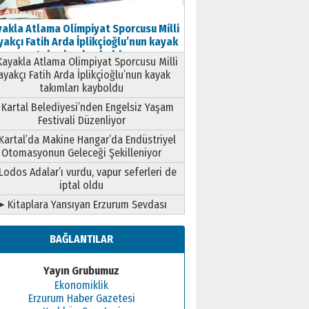
akla Atlama Olimpiyat Sporcusu Milli
akçı Fatih Arda İplikçioğlu’nun kayak
takımları kayboldu
ayakla Atlama Olimpiyat Sporcusu Milli
ayakçı Fatih Arda İplikçioğlu’nun kayak
takımları kayboldu
Kartal Belediyesi’nden Engelsiz Yaşam
Festivali Düzenliyor
Kartal’da Makine Hangar’da Endüstriyel
Otomasyonun Geleceği Şekilleniyor
Lodos Adalar’ı vurdu, vapur seferleri de
iptal oldu
➤ Kitaplara Yansıyan Erzurum Sevdası
BAĞLANTILAR
Yayın Grubumuz
Ekonomiklik
Erzurum Haber Gazetesi