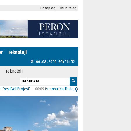
Hesap aç
Oturum aç
or
Teknoloji
📆 06.08.2026 05:26:53
Teknoloji
 Yol Projesi”
00:09
İstanbul’da Tuzla, Çekmeköy ve Şile belediyeleri AK Parti’y