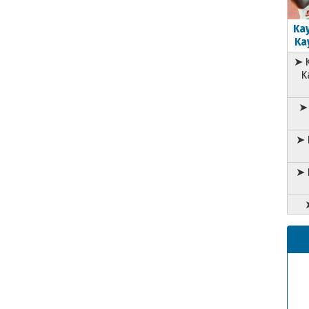
Kay
Kay
➤ K
K
➤ 
➤ 
➤ 