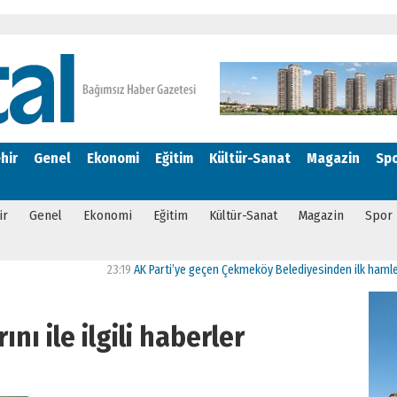
hir
Genel
Ekonomi
Eğitim
Kültür-Sanat
Magazin
Sp
ir
Genel
Ekonomi
Eğitim
Kültür-Sanat
Magazin
Spor
23:19
AK Parti’ye geçen Çekmeköy Belediyesinden ilk hamle “Yeşil
ını ile ilgili haberler