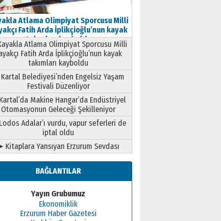
akla Atlama Olimpiyat Sporcusu Milli
akçı Fatih Arda İplikçioğlu’nun kayak
takımları kayboldu
ayakla Atlama Olimpiyat Sporcusu Milli
ayakçı Fatih Arda İplikçioğlu’nun kayak
takımları kayboldu
Kartal Belediyesi’nden Engelsiz Yaşam
Festivali Düzenliyor
Kartal’da Makine Hangar’da Endüstriyel
Otomasyonun Geleceği Şekilleniyor
Lodos Adalar’ı vurdu, vapur seferleri de
iptal oldu
➤ Kitaplara Yansıyan Erzurum Sevdası
BAĞLANTILAR
Yayın Grubumuz
Ekonomiklik
Erzurum Haber Gazetesi