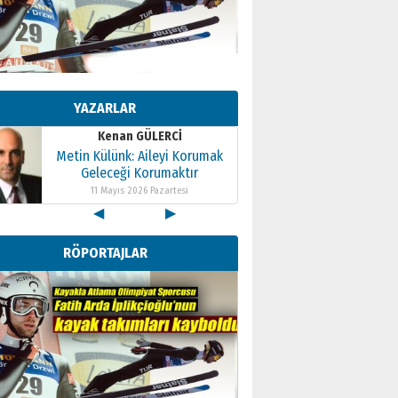
Kenan GÜLERCİ
Metin Külünk: Aileyi Korumak
Geleceği Korumaktır
YAZARLAR
11 Mayıs 2026 Pazartesi
Kenan GÜLERCİ
Metin Külünk: Aileyi Korumak
Geleceği Korumaktır
11 Mayıs 2026 Pazartesi
◀
▶
Kenan GÜLERCİ
Metin Külünk: Aileyi Korumak
RÖPORTAJLAR
Geleceği Korumaktır
11 Mayıs 2026 Pazartesi