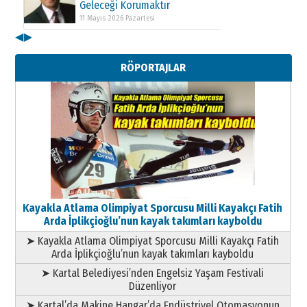
Geleceği Korumaktır
11 Mayıs 2026 Pazartesi
◀
▶
Kenan GÜLERCİ
Metin Külünk: Aileyi Korumak
RÖPORTAJLAR
Geleceği Korumaktır
11 Mayıs 2026 Pazartesi
Kayakla Atlama Olimpiyat Sporcusu Milli Kayakçı Fatih
Arda İplikçioğlu’nun kayak takımları kayboldu
➤ Kayakla Atlama Olimpiyat Sporcusu Milli Kayakçı Fatih
Arda İplikçioğlu’nun kayak takımları kayboldu
➤ Kartal Belediyesi’nden Engelsiz Yaşam Festivali
Düzenliyor
➤ Kartal’da Makine Hangar’da Endüstriyel Otomasyonun