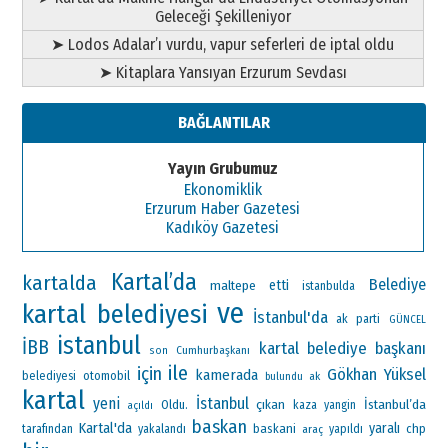
Geleceği Şekilleniyor
➤ Lodos Adalar’ı vurdu, vapur seferleri de iptal oldu
➤ Kitaplara Yansıyan Erzurum Sevdası
BAĞLANTILAR
Yayın Grubumuz
Ekonomiklik
Erzurum Haber Gazetesi
Kadıköy Gazetesi
Kartal’da
kartalda
Belediye
maltepe
etti
istanbulda
ve
kartal belediyesi
İstanbul'da
ak parti
GÜNCEL
istanbul
İBB
kartal belediye başkanı
Cumhurbaşkanı
son
ile
için
Gökhan Yüksel
kamerada
otomobil
belediyesi
ak
bulundu
kartal
yeni
İstanbul
çıkan
İstanbul’da
Oldu.
kaza
yangin
açıldı
baskan
Kartal'da
yaralı
baskani
chp
tarafından
yakalandı
araç
yapıldı