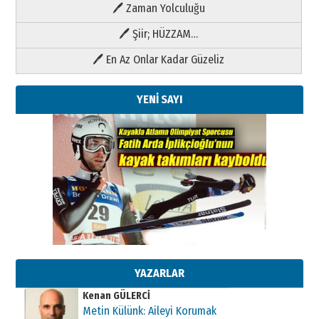
🖊 Zaman Yolculuğu
🖊 Şiir; HÜZZAM…
🖊 En Az Onlar Kadar Güzeliz
YENİ SAYI
Kenan GÜLERCİ
Metin Külünk: Aileyi Korumak
Geleceği Korumaktır
11 Mayıs 2026 Pazartesi
YAZARLAR
Kenan GÜLERCİ
Metin Külünk: Aileyi Korumak