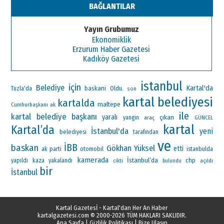
BAĞLANTILAR
Yayın Grubumuz
Ekonomiklik
Erzurum Haber Gazetesi
Kadıköy Gazetesi
istanbul
için
Belediye
Kartal'da
baskani
Oldu.
Tuzla'da
son
kartal belediyesi
kartalda
maltepe
Cumhurbaşkanı
ak
ile
kartal belediye başkanı
yaralı
çıkan
yangin
araç
GÜNCEL
kartal
Kartal’da
İstanbul'da
yeni
belediyesi
tarafından
ve
İBB
baskan
Gökhan Yüksel
etti
ak parti
otomobil
istanbulda
kamerada
İstanbul’da
chp
yapıldı
kaza
yakalandı
cikti
bulundu
açıldı
bir
İstanbul
Kartal Gazetesİ - Kartal'dan Her An Haber
kartalgazetesi.com
© 2000-2026 TÜM HAKLARI SAKLIDIR.
Ana Sayfa
|
Gizlilik Politikası
|
Bize Ulaşın