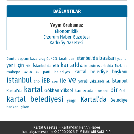
BAĞLANTILAR
Yayın Grubumuz
Ekonomiklik
Erzurum Haber Gazetesi
Kadıköy Gazetesi
baskan
İstanbul'da
Cumhurbaşkanı
kaza
araç
tarafından
yapıldı
GÜNCEL
kartalda
için
yeni
İstanbul’da
etti
istanbulda
Tuzla'da
cikti
bulundu
kartal belediye başkanı
maltepe
ak parti
belediyesi
açıldı
ve
istanbul
ile
İBB
İstanbul
yaralı
chp
yakalandı
ak
son
kartal
bir
Gökhan Yüksel
Kartal'da
kamerada
otomobil
Oldu.
kartal belediyesi
Kartal’da
Belediye
yangin
çıkan
baskani
Kartal Gazetesİ - Kartal'dan Her An Haber
kartalgazetesi.com
© 2000-2026 TÜM HAKLARI SAKLIDIR.