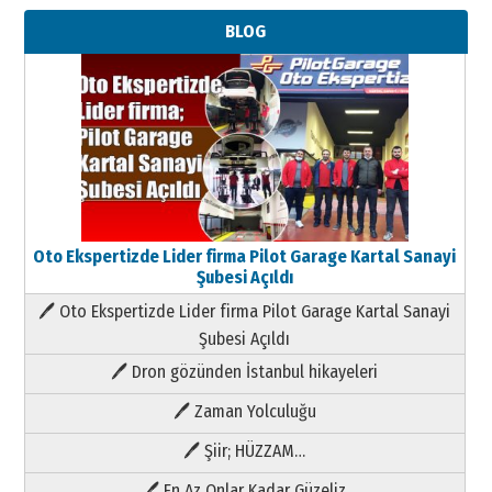
BLOG
Oto Ekspertizde Lider firma Pilot Garage Kartal Sanayi
Şubesi Açıldı
🖊 Oto Ekspertizde Lider firma Pilot Garage Kartal Sanayi
Şubesi Açıldı
🖊 Dron gözünden İstanbul hikayeleri
🖊 Zaman Yolculuğu
🖊 Şiir; HÜZZAM…
🖊 En Az Onlar Kadar Güzeliz