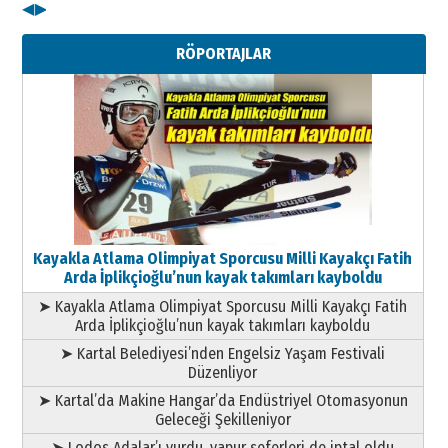
◀
▶
Kenan GÜLERCİ
Metin Külünk: Aileyi Korumak
RÖPORTAJLAR
Geleceği Korumaktır
11 Mayıs 2026 Pazartesi
Kayakla Atlama Olimpiyat Sporcusu Milli Kayakçı Fatih
Arda İplikçioğlu’nun kayak takımları kayboldu
➤ Kayakla Atlama Olimpiyat Sporcusu Milli Kayakçı Fatih
Arda İplikçioğlu’nun kayak takımları kayboldu
➤ Kartal Belediyesi’nden Engelsiz Yaşam Festivali
Düzenliyor
➤ Kartal’da Makine Hangar’da Endüstriyel Otomasyonun
Geleceği Şekilleniyor
➤ Lodos Adalar’ı vurdu, vapur seferleri de iptal oldu