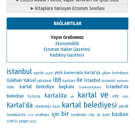
➤ Kitaplara Yansıyan Erzurum Sevdası
BAĞLANTILAR
Yayın Grubumuz
Ekonomiklik
Erzurum Haber Gazetesi
Kadıköy Gazetesi
istanbul
yeni
kamerada
Kartal'da
çıkan
yapıldı
belediyesi
açıldı
ile
İBB
Gökhan Yüksel
İstanbul
baskani
otomobil
yakalandı
bulundu
kartal belediye başkanı
İstanbul'da
Oldu.
Cumhurbaşkanı
ve
kartal
kartalda
Belediye
etti
Tuzla'da
ak
cikti
kartal belediyesi
Kartal’da
yaralı
istanbulda
kaza
bir
için
baskan
İstanbul’da
maltepe
chp
ak parti
tarafından
son
yangin
araç
GÜNCEL