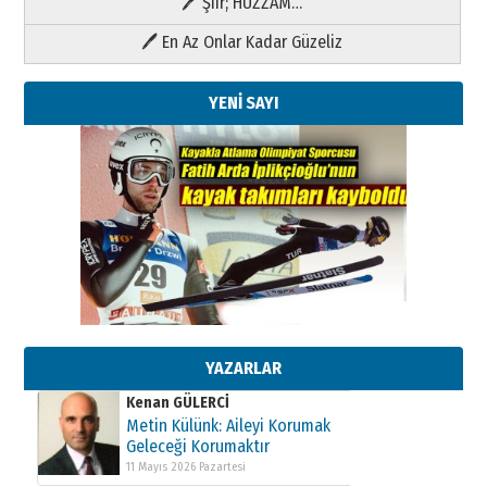
🖊 Şiir; HÜZZAM…
🖊 En Az Onlar Kadar Güzeliz
YENİ SAYI
Kenan GÜLERCİ
Metin Külünk: Aileyi Korumak
Geleceği Korumaktır
11 Mayıs 2026 Pazartesi
YAZARLAR
Kenan GÜLERCİ
Metin Külünk: Aileyi Korumak
Geleceği Korumaktır
11 Mayıs 2026 Pazartesi