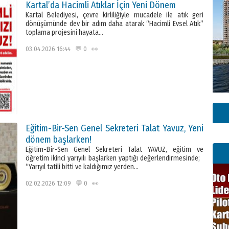
Kartal’da Hacimli Atıklar İçin Yeni Dönem
Kartal Belediyesi, çevre kirliliğiyle mücadele ile atık geri
dönüşümünde dev bir adım daha atarak “Hacimli Evsel Atık”
toplama projesini hayata…
03.04.2026 16:44 💬 0 👀
Eğitim-Bir-Sen Genel Sekreteri Talat Yavuz, Yeni
dönem başlarken!
Eğitim-Bir-Sen Genel Sekreteri Talat YAVUZ, eğitim ve
öğretim ikinci yarıyılı başlarken yaptığı değerlendirmesinde;
“Yarıyıl tatili bitti ve kaldığımız yerden…
02.02.2026 12:09 💬 0 👀