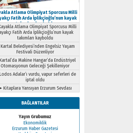
akla Atlama Olimpiyat Sporcusu Milli
akçı Fatih Arda İplikçioğlu’nun kayak
takımları kayboldu
ayakla Atlama Olimpiyat Sporcusu Milli
ayakçı Fatih Arda İplikçioğlu’nun kayak
takımları kayboldu
Kartal Belediyesi’nden Engelsiz Yaşam
Festivali Düzenliyor
Kartal’da Makine Hangar’da Endüstriyel
Otomasyonun Geleceği Şekilleniyor
Lodos Adalar’ı vurdu, vapur seferleri de
iptal oldu
➤ Kitaplara Yansıyan Erzurum Sevdası
BAĞLANTILAR
Yayın Grubumuz
Ekonomiklik
Erzurum Haber Gazetesi