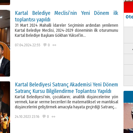
Kartal Belediye Meclisi’nin Yeni Dönem ilk
Oto
toplantısı yapıldı
31 Mart 2024 Mahalli İdareler Seçiminin ardından yenilenen
Kartal Belediye Meclisi, 2024-2029 döneminin ilk oturumunu
Kartal Belediye Başkanı Gökhan Yüksel’in…
07.04.2024 22:55 💬 0 👀
Kartal Belediyesi Satranç Akademisi Yeni Dönem
Satranç Kursu Bilgilendirme Toplantısı Yapıldı
Kartal Belediyesi’nin, çocukların; analitik düşüncelerine yön
vermek, karar verme becerileri ile matematiksel ve mantıksal
düşüncelerini geliştirmek amacıyla hayata geçirdiği Satranç…
24.10.2023 23:16 💬 0 👀