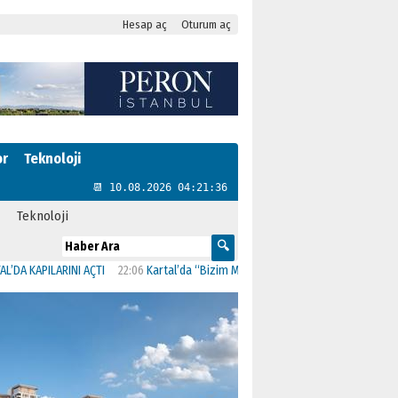
Hesap aç
Oturum aç
or
Teknoloji
📆 10.08.2026 04:21:37
Teknoloji
LARINI AÇTI
22:06
Kartal’da “Bizim Mahalle Güçlü Toplum” Projesi Hayata Geçt