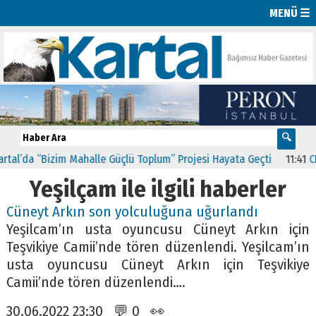
MENÜ ☰
al’da “Bizim Mahalle Güçlü Toplum” Projesi Hayata Geçti
11:41
CHP 
Yeşilçam ile ilgili haberler
Cüneyt Arkın son yolculuğuna uğurlandı
Yeşilcam’ın usta oyuncusu Cüneyt Arkın için
Teşvikiye Camii’nde tören düzenlendi. Yeşilcam’ın
usta oyuncusu Cüneyt Arkın için Teşvikiye
Camii’nde tören düzenlendi….
30.06.2022 23:30 💬 0 👀