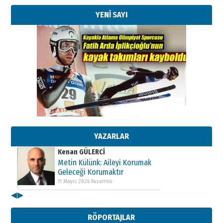
YENİ SAYI
Kenan GÜLERCİ
Metin Külünk: Aileyi Korumak
Geleceği Korumaktır
11 Mayıs 2026 Pazartesi
YAZARLAR
Kenan GÜLERCİ
Metin Külünk: Aileyi Korumak
Geleceği Korumaktır
11 Mayıs 2026 Pazartesi
◀
▶
Kenan GÜLERCİ
Metin Külünk: Aileyi Korumak
RÖPORTAJLAR
Geleceği Korumaktır