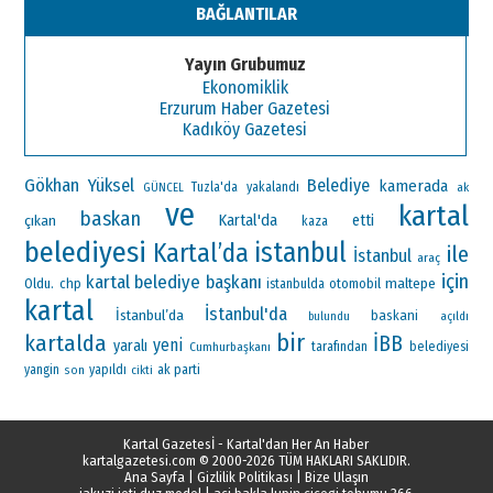
BAĞLANTILAR
Yayın Grubumuz
Ekonomiklik
Erzurum Haber Gazetesi
Kadıköy Gazetesi
Gökhan Yüksel
Belediye
kamerada
Tuzla'da
yakalandı
ak
GÜNCEL
ve
kartal
baskan
Kartal'da
çıkan
etti
kaza
belediyesi
istanbul
Kartal’da
ile
İstanbul
araç
için
kartal belediye başkanı
maltepe
Oldu.
chp
otomobil
istanbulda
kartal
İstanbul'da
İstanbul’da
baskani
bulundu
açıldı
bir
kartalda
İBB
yeni
yaralı
Cumhurbaşkanı
tarafından
belediyesi
ak parti
yangin
yapıldı
son
cikti
Kartal Gazetesİ - Kartal'dan Her An Haber
kartalgazetesi.com
© 2000-2026 TÜM HAKLARI SAKLIDIR.
Ana Sayfa
|
Gizlilik Politikası
|
Bize Ulaşın