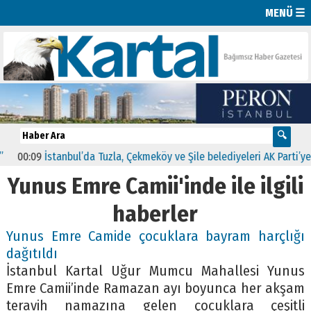
MENÜ ☰
00:09
İstanbul’da Tuzla, Çekmeköy ve Şile belediyeleri AK Parti’ye g
Yunus Emre Camii'inde ile ilgili
haberler
Yunus Emre Camide çocuklara bayram harçlığı
dağıtıldı
İstanbul Kartal Uğur Mumcu Mahallesi Yunus
Emre Camii’inde Ramazan ayı boyunca her akşam
teravih namazına gelen çocuklara çeşitli