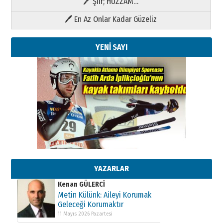
🖊 Şiir; HÜZZAM…
🖊 En Az Onlar Kadar Güzeliz
YENİ SAYI
Kenan GÜLERCİ
Metin Külünk: Aileyi Korumak
Geleceği Korumaktır
11 Mayıs 2026 Pazartesi
YAZARLAR
Kenan GÜLERCİ
Metin Külünk: Aileyi Korumak
Geleceği Korumaktır
11 Mayıs 2026 Pazartesi