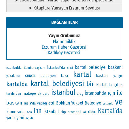
➤ Kitaplara Yansıyan Erzurum Sevdası
BAĞLANTILAR
Yayın Grubumuz
Ekonomiklik
Erzurum Haber Gazetesi
Kadıköy Gazetesi
kartal belediye başkanı
İstanbul’da
istanbulda
Cumhurbaşkanı
cikti
kartal
baskani
yakalandı
belediyesi
kaza
yangin
GÜNCEL
kartal belediyesi
bir
kartalda
Kartal'da
çıkan
istanbul
ile
için
İstanbul'da
maltepe
ak parti
tarafından
araç
ve
baskan
Gökhan Yüksel
Belediye
etti
Tuzla'da
yapıldı
bulundu
Kartal’da
İBB
İstanbul
kamerada
chp
otomobil
Oldu.
ak
son
yeni
yaralı
açıldı