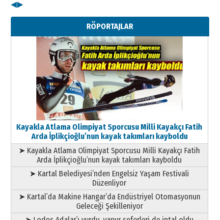
◀
▶
Kenan GÜLERCİ
Metin Külünk: Aileyi Korumak
RÖPORTAJLAR
Geleceği Korumaktır
11 Mayıs 2026 Pazartesi
Kayakla Atlama Olimpiyat Sporcusu Milli Kayakçı Fatih
Arda İplikçioğlu’nun kayak takımları kayboldu
➤ Kayakla Atlama Olimpiyat Sporcusu Milli Kayakçı Fatih
Arda İplikçioğlu’nun kayak takımları kayboldu
➤ Kartal Belediyesi’nden Engelsiz Yaşam Festivali
Düzenliyor
➤ Kartal’da Makine Hangar’da Endüstriyel Otomasyonun
Geleceği Şekilleniyor
➤ Lodos Adalar’ı vurdu, vapur seferleri de iptal oldu