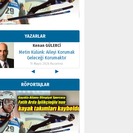
Kenan GÜLERCİ
Metin Külünk: Aileyi Korumak
Geleceği Korumaktır
YAZARLAR
11 Mayıs 2026 Pazartesi
Kenan GÜLERCİ
Metin Külünk: Aileyi Korumak
Geleceği Korumaktır
11 Mayıs 2026 Pazartesi
◀
▶
Kenan GÜLERCİ
Metin Külünk: Aileyi Korumak
RÖPORTAJLAR
Geleceği Korumaktır
11 Mayıs 2026 Pazartesi