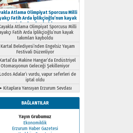
akla Atlama Olimpiyat Sporcusu Milli
akçı Fatih Arda İplikçioğlu’nun kayak
takımları kayboldu
ayakla Atlama Olimpiyat Sporcusu Milli
ayakçı Fatih Arda İplikçioğlu’nun kayak
takımları kayboldu
Kartal Belediyesi’nden Engelsiz Yaşam
Festivali Düzenliyor
Kartal’da Makine Hangar’da Endüstriyel
Otomasyonun Geleceği Şekilleniyor
Lodos Adalar’ı vurdu, vapur seferleri de
iptal oldu
➤ Kitaplara Yansıyan Erzurum Sevdası
BAĞLANTILAR
Yayın Grubumuz
Ekonomiklik
Erzurum Haber Gazetesi