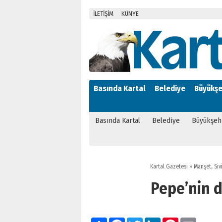
İLETİŞİM
KÜNYE
Basında Kartal
Belediye
Büyükşe
Basında Kartal
Belediye
Büyükşeh
Kartal Gazetesi
»
Manşet
,
Siv
Pepe’nin 
Paylaş
Facebook
Twitter
LinkedIn
Pinterest
Email