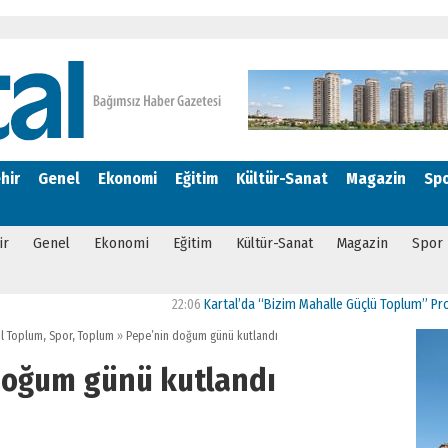
hir
Genel
Ekonomi
Eğitim
Kültür-Sanat
Magazin
Sp
ir
Genel
Ekonomi
Eğitim
Kültür-Sanat
Magazin
Spor
22:06
Kartal’da “Bizim Mahalle Güçlü Toplum” Projesi Ha
il Toplum
,
Spor
,
Toplum
»
Pepe’nin doğum günü kutlandı
doğum günü kutlandı