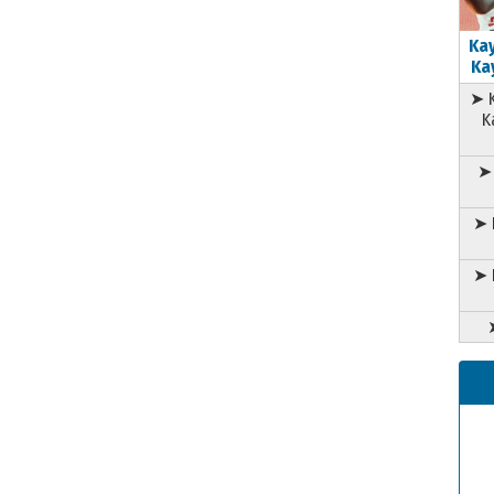
Kay
Kay
➤ K
K
➤ 
➤ 
➤ 