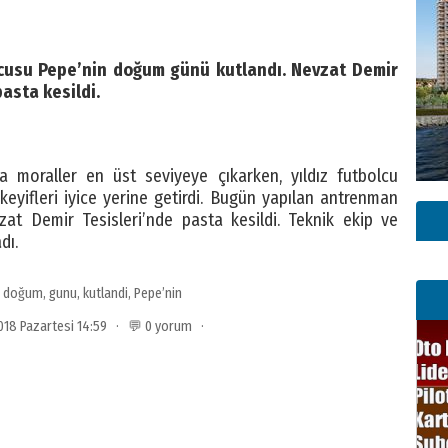
uncusu Pepe’nin doğum günü kutlandı. Nevzat Demir
pasta kesildi.
a moraller en üst seviyeye çıkarken, yıldız futbolcu
yifleri iyice yerine getirdi. Bugün yapılan antrenman
t Demir Tesisleri’nde pasta kesildi. Teknik ekip ve
dı.
:
doğum
,
gunu
,
kutlandi
,
Pepe’nin
2018 Pazartesi 14:59 · 💬 0 yorum ·