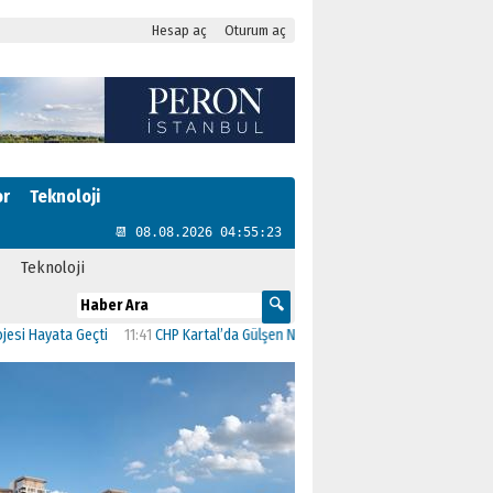
Hesap aç
Oturum aç
or
Teknoloji
📆 08.08.2026 04:55:24
Teknoloji
yata Geçti
11:41
CHP Kartal’da Gülşen Neşe Büklü dönemi
11:13
CHP’de İstanbu