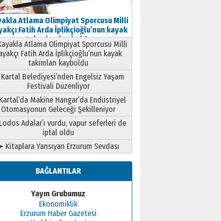
akla Atlama Olimpiyat Sporcusu Milli
akçı Fatih Arda İplikçioğlu’nun kayak
takımları kayboldu
ayakla Atlama Olimpiyat Sporcusu Milli
ayakçı Fatih Arda İplikçioğlu’nun kayak
takımları kayboldu
Kartal Belediyesi’nden Engelsiz Yaşam
Festivali Düzenliyor
Kartal’da Makine Hangar’da Endüstriyel
Otomasyonun Geleceği Şekilleniyor
Lodos Adalar’ı vurdu, vapur seferleri de
iptal oldu
➤ Kitaplara Yansıyan Erzurum Sevdası
BAĞLANTILAR
Yayın Grubumuz
Ekonomiklik
Erzurum Haber Gazetesi