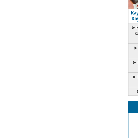
Kay
Kay
➤ K
K
➤ 
➤ 
➤ 