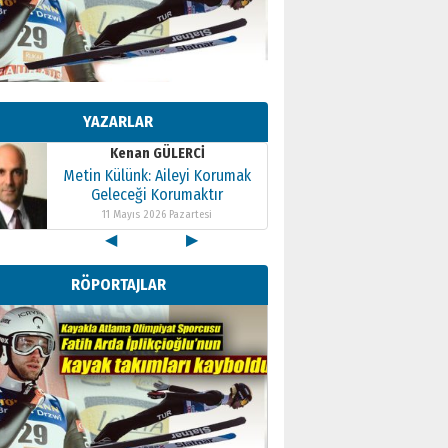
Kenan GÜLERCİ
Metin Külünk: Aileyi Korumak
Geleceği Korumaktır
YAZARLAR
11 Mayıs 2026 Pazartesi
Kenan GÜLERCİ
Metin Külünk: Aileyi Korumak
Geleceği Korumaktır
11 Mayıs 2026 Pazartesi
◀
▶
Kenan GÜLERCİ
Metin Külünk: Aileyi Korumak
RÖPORTAJLAR
Geleceği Korumaktır
11 Mayıs 2026 Pazartesi