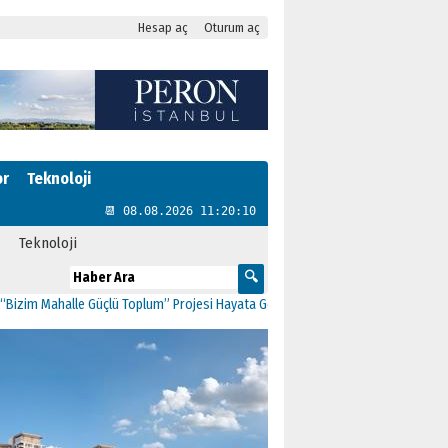
Hesap aç
Oturum aç
or
Teknoloji
📆 08.08.2026 11:20:10
Teknoloji
 Mahalle Güçlü Toplum” Projesi Hayata Geçti
11:41
CHP Kartal’da Gülşen Neşe 