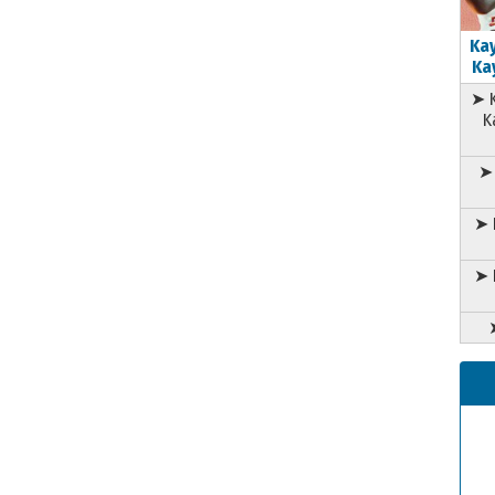
Kay
Kay
➤ K
K
➤ 
➤ 
➤ 