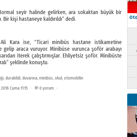
rmal seyir halinde gelirken, ara sokaktan büyük bir
Oto
ı. Bir kişi hastaneye kaldırıldı” dedi.
Ali Kara ise, “Ticari minibüs hastane istikametine
de gelip araca vuruyor. Minibüse vurunca şoför arabayı
rıdan iterek çalıştırmışlar. Ehliyetsiz şoför. Minibüste
aralı” şeklinde konuştu.
ığı
,
durabildi
,
duvarına
,
minibüs
,
okul
,
otomobilin
t 2018 Cuma 11:15 · 💬 0 yorum ·