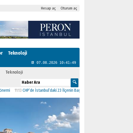
Hesap aç
Oturum aç
or
Teknoloji
📆 07.08.2026 10:41:49
Teknoloji
11:13
CHP’de İstanbul’daki 23 İlçenin Başkanları Belli Oldu
23:19
AK Parti’ye ge