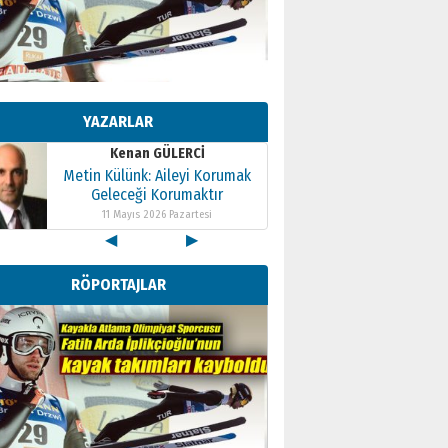
Kenan GÜLERCİ
Metin Külünk: Aileyi Korumak
Geleceği Korumaktır
YAZARLAR
11 Mayıs 2026 Pazartesi
Kenan GÜLERCİ
Metin Külünk: Aileyi Korumak
Geleceği Korumaktır
11 Mayıs 2026 Pazartesi
◀
▶
Kenan GÜLERCİ
Metin Külünk: Aileyi Korumak
RÖPORTAJLAR
Geleceği Korumaktır
11 Mayıs 2026 Pazartesi