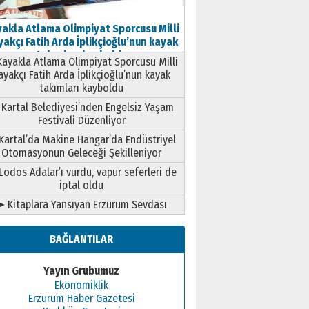
akla Atlama Olimpiyat Sporcusu Milli
akçı Fatih Arda İplikçioğlu’nun kayak
takımları kayboldu
ayakla Atlama Olimpiyat Sporcusu Milli
ayakçı Fatih Arda İplikçioğlu’nun kayak
takımları kayboldu
Kartal Belediyesi’nden Engelsiz Yaşam
Festivali Düzenliyor
Kartal’da Makine Hangar’da Endüstriyel
Otomasyonun Geleceği Şekilleniyor
Lodos Adalar’ı vurdu, vapur seferleri de
iptal oldu
➤ Kitaplara Yansıyan Erzurum Sevdası
BAĞLANTILAR
Yayın Grubumuz
Ekonomiklik
Erzurum Haber Gazetesi