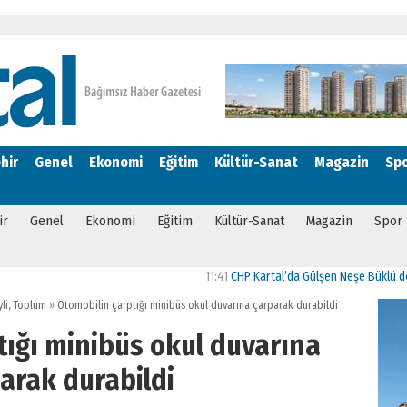
hir
Genel
Ekonomi
Eğitim
Kültür-Sanat
Magazin
Sp
ir
Genel
Ekonomi
Eğitim
Kültür-Sanat
Magazin
Spor
11:41
CHP Kartal’da Gülşen Neşe Büklü dönemi
li
,
Toplum
»
Otomobilin çarptığı minibüs okul duvarına çarparak durabildi
tığı minibüs okul duvarına
arak durabildi