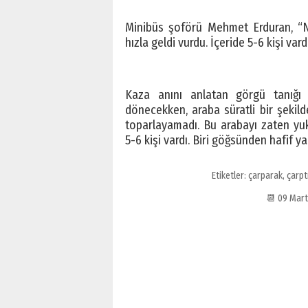
Minibüs şoförü Mehmet Erduran, “No
hızla geldi vurdu. İçeride 5-6 kişi vard
Kaza anını anlatan görgü tanığı 
dönecekken, araba süratli bir şekil
toparlayamadı. Bu arabayı zaten yuka
5-6 kişi vardı. Biri göğsünden hafif y
Etiketler:
çarparak
,
çarpt
📆 09 Mar