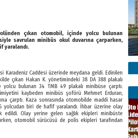
rolünden çıkan otomobil, içinde yolcu bulunan
siyle savrulan minibüs okul duvarına çarparken,
if yaralandı.
esi Karadeniz Caddesi üzerinde meydana geldi. Edinilen
şekilde çıkan Hakan K. yönetimindeki 38 DA 388 plakalı
de yolcu bulunan 34 TMB 49 plakalı minibüse çarptı.
kimiyetini kaybeden minibüs şoförü Mehmet Erduran,
ına çarptı. Kaza sonrasında otomobilde maddi hasar
 yolcudan biri de hafif yaralandı. İhbar üzerine olay
k edildi. Olay yerine gelen sağlık ekipleri minibüste
ırken, otomobil sürücüsü de polis ekipleri tarafından