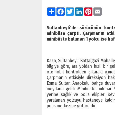
Paylaş
Facebook
Twitter
LinkedIn
Pinterest
Email
Sultanbeyli’de sürücünün kont
minibüse çarptı. Çarpmanın etki
minibüste bulunan 1 yolcu ise haf
Kaza, Sultanbeyli Battalgazi Mahall
bilgiye göre, ara yoldan hızlı bir 
otomobil kontrolden çıkarak, için
Çarpmanın etkisiyle direksiyon ha
Esma Sultan Anaokulu bahçe duvar
meydana geldi. Minibüste bulunan 5
yerine sağlık ve polis ekipleri sev
yaralanan yolcuyu hastaneye kaldır
polis merkezine götürüldü.