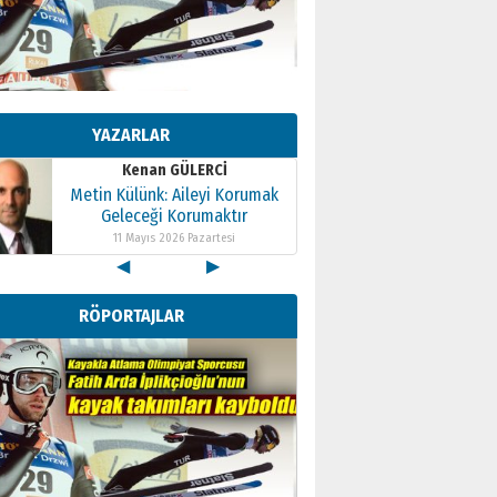
Kenan GÜLERCİ
Metin Külünk: Aileyi Korumak
Geleceği Korumaktır
YAZARLAR
11 Mayıs 2026 Pazartesi
Kenan GÜLERCİ
Metin Külünk: Aileyi Korumak
Geleceği Korumaktır
11 Mayıs 2026 Pazartesi
◀
▶
Kenan GÜLERCİ
Metin Külünk: Aileyi Korumak
RÖPORTAJLAR
Geleceği Korumaktır
11 Mayıs 2026 Pazartesi