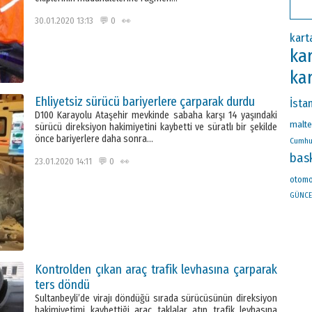
30.01.2020 13:13 💬 0 👀
kart
ka
kar
Ehliyetsiz sürücü bariyerlere çarparak durdu
İsta
D100 Karayolu Ataşehir mevkinde sabaha karşı 14 yaşındaki
malt
sürücü direksiyon hakimiyetini kaybetti ve süratlı bir şekilde
önce bariyerlere daha sonra…
Cumhu
bas
23.01.2020 14:11 💬 0 👀
otomo
GÜNCE
Kontrolden çıkan araç trafik levhasına çarparak
ters döndü
Sultanbeyli’de virajı döndüğü sırada sürücüsünün direksiyon
hakimiyetimi kaybettiği araç taklalar atıp trafik levhasına