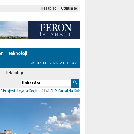
Hesap aç
Oturum aç
or
Teknoloji
📆 07.08.2026 23:13:44
Teknoloji
Geçti
11:41
CHP Kartal’da Gülşen Neşe Büklü dönemi
11:13
CHP’de İstanbul’daki