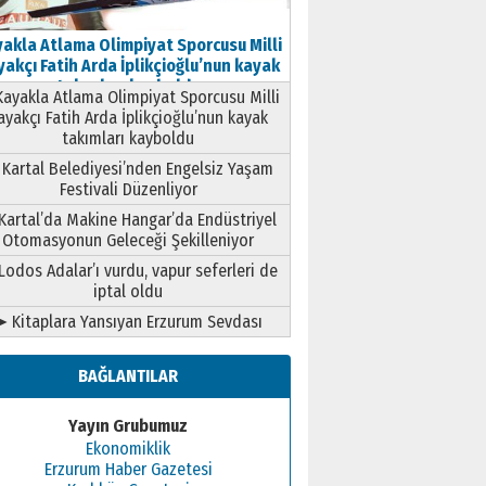
akla Atlama Olimpiyat Sporcusu Milli
akçı Fatih Arda İplikçioğlu’nun kayak
takımları kayboldu
ayakla Atlama Olimpiyat Sporcusu Milli
ayakçı Fatih Arda İplikçioğlu’nun kayak
takımları kayboldu
Kartal Belediyesi’nden Engelsiz Yaşam
Festivali Düzenliyor
Kartal’da Makine Hangar’da Endüstriyel
Otomasyonun Geleceği Şekilleniyor
Lodos Adalar’ı vurdu, vapur seferleri de
iptal oldu
➤ Kitaplara Yansıyan Erzurum Sevdası
BAĞLANTILAR
Yayın Grubumuz
Ekonomiklik
Erzurum Haber Gazetesi