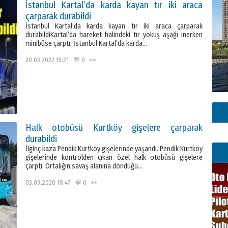
İstanbul Kartal’da karda kayan tır iki araca
çarparak durabildi
İstanbul Kartal’da karda kayan tır iki araca çarparak
durabildiKartal’da hareket halindeki tır yokuş aşağı inerken
minibüse çarptı. İstanbul Kartal’da karda…
20.03.2022 15:21 💬 0 👀
Halk otobüsü Kurtköy gişelere çarparak
durabildi
İlginç kaza Pendik Kurtköy gişelerinde yaşandı. Pendik Kurtköy
gişelerinde kontrolden çıkan özel halk otobüsü gişelere
çarptı. Ortalığın savaş alanına döndüğü…
03.09.2020 18:47 💬 0 👀