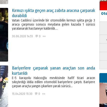
Kırmızı ışıkta geçen araç zabıta aracına çarparak
Oto
durabildi
Vatan Caddesi üzerinde bir otomobilin kırmızı ışıkta geçip 3
araca çarpması sonucu meydana gelen kazada 1 sürücü
yaralanarak hastaneye kaldırıldı….
30.06.2020 14:55 💬 0 👀
Bariyerlere çarparak yanan araçtan son anda
kurtarıldı
E-5 karayolu Halıcıoğlu mevkisinde hafif ticari aracın
sıkıştırdığı iddia edilen otomobil bariyerlere çarptı. Bariyere
çarpan araçta yangın çıkarken yaralı sürücü…
15.04.2020 15:30 💬 0 👀