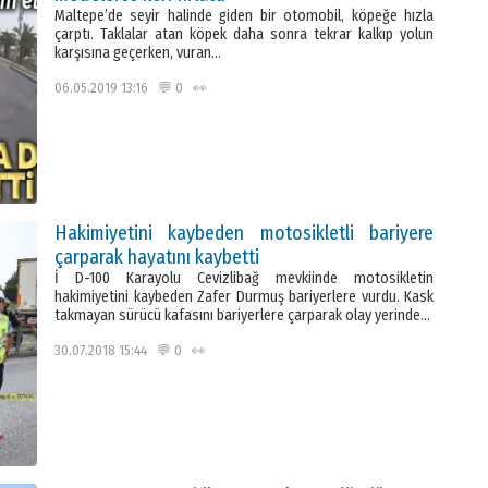
Maltepe’de seyir halinde giden bir otomobil, köpeğe hızla
çarptı. Taklalar atan köpek daha sonra tekrar kalkıp yolun
karşısına geçerken, vuran…
06.05.2019 13:16 💬 0 👀
Hakimiyetini kaybeden motosikletli bariyere
çarparak hayatını kaybetti
İ D-100 Karayolu Cevizlibağ mevkiinde motosikletin
hakimiyetini kaybeden Zafer Durmuş bariyerlere vurdu. Kask
takmayan sürücü kafasını bariyerlere çarparak olay yerinde…
30.07.2018 15:44 💬 0 👀