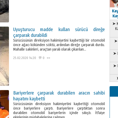
Kay
Kay
➤ K
K
Uyuşturucu madde kullan sürücü direğe
çarparak durabildi
Sürücüsünün direksiyon hakimiyetini kaybettiği bir otomobil
➤ 
önce ağacı kökünden söktü, ardından direğe çarparak durdu.
Mahalle sakinleri, araçtan yaralı olarak çıkarılan…
➤ 
25.02.2020 14:20 💬 0 👀
➤ 
Bariyerlere çarparak durabilen aracın sahibi
hayatını kaybetti
Sürücüsünün direksiyon hakimiyetini kaybettiği otomobil
önce bariyerlere çarptı. Bariyerlere çarptıktan sonra
durabilen otomobil bariyerlerin içinde sıkıştı. İtfaiye
ekiplerinin müdahalelerine rağmen…