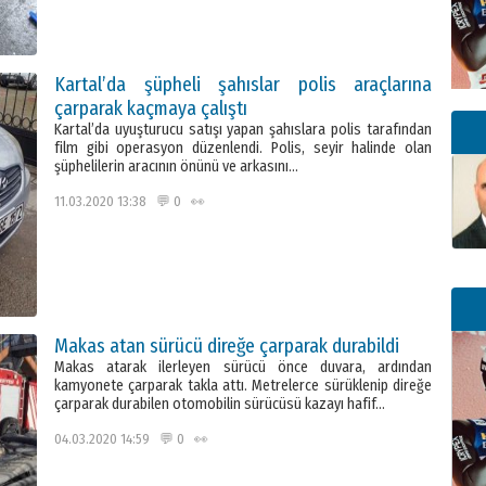
Kartal’da şüpheli şahıslar polis araçlarına
çarparak kaçmaya çalıştı
Kartal’da uyuşturucu satışı yapan şahıslara polis tarafından
film gibi operasyon düzenlendi. Polis, seyir halinde olan
şüphelilerin aracının önünü ve arkasını…
11.03.2020 13:38 💬 0 👀
Makas atan sürücü direğe çarparak durabildi
Makas atarak ilerleyen sürücü önce duvara, ardından
kamyonete çarparak takla attı. Metrelerce sürüklenip direğe
çarparak durabilen otomobilin sürücüsü kazayı hafif…
04.03.2020 14:59 💬 0 👀