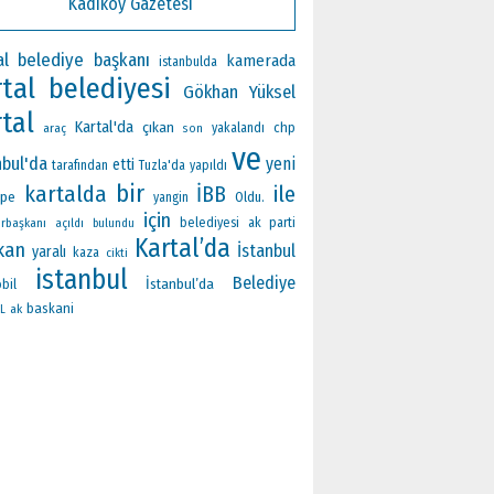
Kadıköy Gazetesi
al belediye başkanı
kamerada
istanbulda
rtal belediyesi
Gökhan Yüksel
tal
Kartal'da
çıkan
chp
araç
yakalandı
son
ve
nbul'da
yeni
etti
tarafından
Tuzla'da
yapıldı
bir
kartalda
ile
İBB
epe
Oldu.
yangin
için
ak parti
rbaşkanı
belediyesi
açıldı
bulundu
Kartal’da
kan
İstanbul
yaralı
kaza
cikti
istanbul
Belediye
İstanbul’da
bil
baskani
ak
L