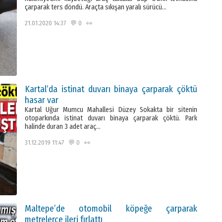
çarparak ters döndü. Araçta sıkışan yaralı sürücü…
21.01.2020 14:37 💬 0 👀
Kartal’da istinat duvarı binaya çarparak çöktü
hasar var
Kartal Uğur Mumcu Mahallesi Düzey Sokakta bir sitenin
otoparkında istinat duvarı binaya çarparak çöktü. Park
halinde duran 3 adet araç…
31.12.2019 11:47 💬 0 👀
Maltepe’de otomobil köpeğe çarparak
metrelerce ileri fırlattı