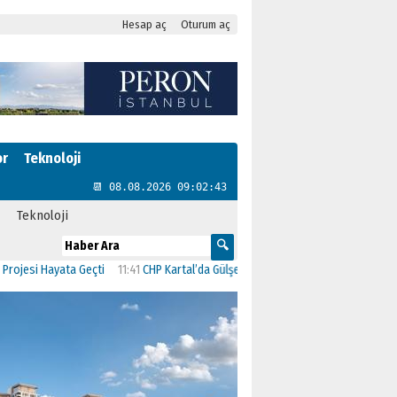
Hesap aç
Oturum aç
or
Teknoloji
📆 08.08.2026 09:02:44
Teknoloji
 Hayata Geçti
11:41
CHP Kartal’da Gülşen Neşe Büklü dönemi
11:13
CHP’de İsta