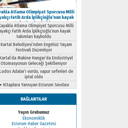
akla Atlama Olimpiyat Sporcusu Milli
akçı Fatih Arda İplikçioğlu’nun kayak
takımları kayboldu
ayakla Atlama Olimpiyat Sporcusu Milli
ayakçı Fatih Arda İplikçioğlu’nun kayak
takımları kayboldu
Kartal Belediyesi’nden Engelsiz Yaşam
Festivali Düzenliyor
Kartal’da Makine Hangar’da Endüstriyel
Otomasyonun Geleceği Şekilleniyor
Lodos Adalar’ı vurdu, vapur seferleri de
iptal oldu
➤ Kitaplara Yansıyan Erzurum Sevdası
BAĞLANTILAR
Yayın Grubumuz
Ekonomiklik
Erzurum Haber Gazetesi