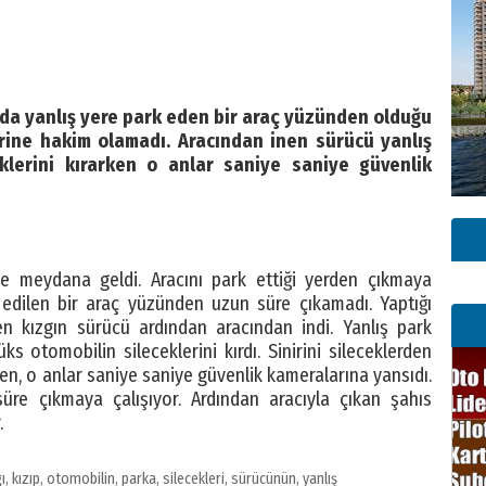
nda yanlış yere park eden bir araç yüzünden olduğu
rine hakim olamadı. Aracından inen sürücü yanlış
klerini kırarken o anlar saniye saniye güvenlik
e meydana geldi. Aracını park ettiği yerden çıkmaya
 edilen bir araç yüzünden uzun süre çıkamadı. Yaptığı
en kızgın sürücü ardından aracından indi. Yanlış park
ks otomobilin sileceklerini kırdı. Sinirini sileceklerden
en, o anlar saniye saniye güvenlik kameralarına yansıdı.
üre çıkmaya çalışıyor. Ardından aracıyla çıkan şahıs
.
ğı
,
kızıp
,
otomobilin
,
parka
,
silecekleri
,
sürücünün
,
yanlış