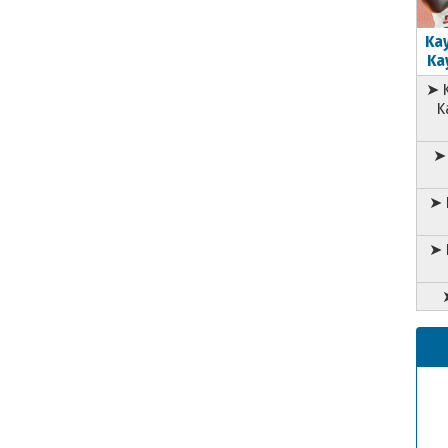
Kay
Kay
➤ K
K
➤ 
➤ 
➤ 