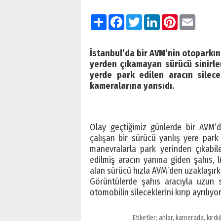
Paylaş
Facebook
Twitter
LinkedIn
Pinterest
Email
İstanbul’da bir AVM’nin otoparkı
yerden çıkamayan sürücü sinirle
yerde park edilen aracın silece
kameralarına yansıdı.
Olay geçtiğimiz günlerde bir AVM’d
çalışan bir sürücü yanlış yere park
manevralarla park yerinden çıkabil
edilmiş aracın yanına giden şahıs, lü
alan sürücü hızla AVM’den uzaklaşırk
Görüntülerde şahıs aracıyla uzun s
otomobilin sileceklerini kırıp ayrılıyor
Etiketler:
anlar
,
kamerada
,
kırdı