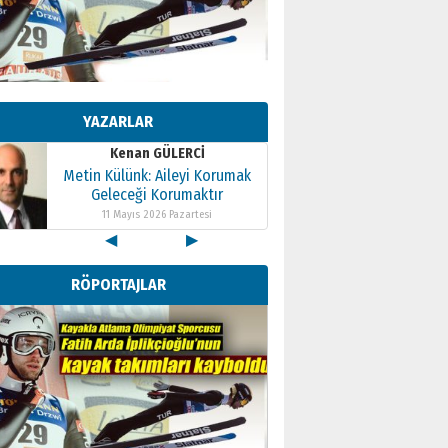
Kenan GÜLERCİ
Metin Külünk: Aileyi Korumak
Geleceği Korumaktır
YAZARLAR
11 Mayıs 2026 Pazartesi
Kenan GÜLERCİ
Metin Külünk: Aileyi Korumak
Geleceği Korumaktır
11 Mayıs 2026 Pazartesi
◀
▶
Kenan GÜLERCİ
Metin Külünk: Aileyi Korumak
RÖPORTAJLAR
Geleceği Korumaktır
11 Mayıs 2026 Pazartesi