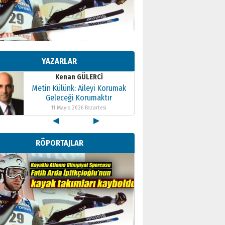
Kenan GÜLERCİ
Metin Külünk: Aileyi Korumak
Geleceği Korumaktır
YAZARLAR
11 Mayıs 2026 Pazartesi
Kenan GÜLERCİ
Metin Külünk: Aileyi Korumak
Geleceği Korumaktır
11 Mayıs 2026 Pazartesi
◀
▶
Kenan GÜLERCİ
Metin Külünk: Aileyi Korumak
RÖPORTAJLAR
Geleceği Korumaktır
11 Mayıs 2026 Pazartesi