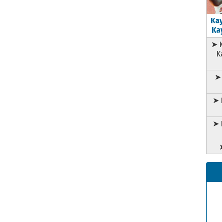
Kay
Kay
➤ K
K
➤ 
➤ 
➤ 