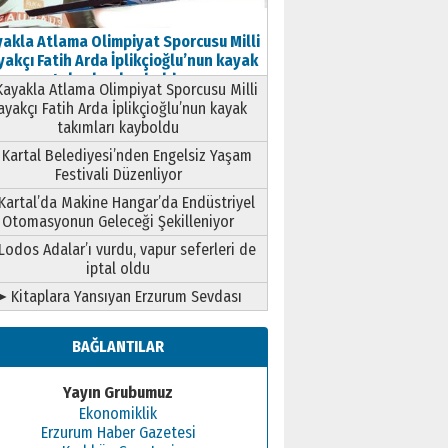
akla Atlama Olimpiyat Sporcusu Milli
akçı Fatih Arda İplikçioğlu’nun kayak
takımları kayboldu
ayakla Atlama Olimpiyat Sporcusu Milli
ayakçı Fatih Arda İplikçioğlu’nun kayak
takımları kayboldu
Kartal Belediyesi’nden Engelsiz Yaşam
Festivali Düzenliyor
Kartal’da Makine Hangar’da Endüstriyel
Otomasyonun Geleceği Şekilleniyor
Lodos Adalar’ı vurdu, vapur seferleri de
iptal oldu
➤ Kitaplara Yansıyan Erzurum Sevdası
BAĞLANTILAR
Yayın Grubumuz
Ekonomiklik
Erzurum Haber Gazetesi