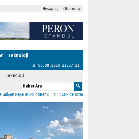
Hesap aç
Oturum aç
or
Teknoloji
📆 06.08.2026 21:27:22
Teknoloji
n Neşe Büklü dönemi
11:13
CHP’de İstanbul’daki 23 İlçenin Başkanları Belli Oldu