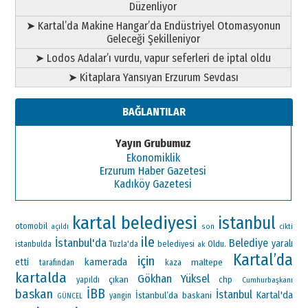
Düzenliyor
➤ Kartal’da Makine Hangar’da Endüstriyel Otomasyonun
Geleceği Şekilleniyor
➤ Lodos Adalar’ı vurdu, vapur seferleri de iptal oldu
➤ Kitaplara Yansıyan Erzurum Sevdası
BAĞLANTILAR
Yayın Grubumuz
Ekonomiklik
Erzurum Haber Gazetesi
Kadıköy Gazetesi
kartal belediyesi
istanbul
otomobil
açıldı
son
cikti
ile
İstanbul'da
Belediye
yaralı
Oldu.
istanbulda
Tuzla'da
belediyesi
ak
Kartal’da
için
kamerada
etti
maltepe
tarafından
kaza
kartalda
Gökhan Yüksel
çıkan
chp
yapıldı
Cumhurbaşkanı
İBB
baskan
İstanbul
Kartal'da
İstanbul’da
baskani
yangin
GÜNCEL