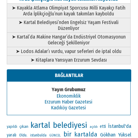
➤ Kayakla Atlama Olimpiyat Sporcusu Milli Kayakçı Fatih
Arda İplikçioğlu’nun kayak takımları kayboldu
➤ Kartal Belediyesi’nden Engelsiz Yaşam Festivali
Düzenliyor
➤ Kartal’da Makine Hangar’da Endüstriyel Otomasyonun
Geleceği Şekilleniyor
➤ Lodos Adalar’ı vurdu, vapur seferleri de iptal oldu
➤ Kitaplara Yansıyan Erzurum Sevdası
BAĞLANTILAR
Yayın Grubumuz
Ekonomiklik
Erzurum Haber Gazetesi
Kadıköy Gazetesi
kartal belediyesi
İstanbul'da
çıkan
etti
yapıldı
açıldı
bir
kartalda
Gökhan Yüksel
yaralı
Oldu.
istanbulda
GÜNCEL