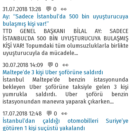
31.07.2018 13:28 💬 0 👀
Ay: “Sadece İstanbul’da 500 bin uyuşturucuya
bulaşmış kişi var!”
TTD GENEL BAŞKANI BİLAL AY: SADECE
İSTANBUL’DA 500 BİN UYUŞTURUCUYA BULAŞMIŞ
KİŞİ VAR! Topumdaki tüm olumsuzluklarla birlikte
uyuşturucuyla da mücadele…
30.07.2018 14:09 💬 0 👀
Maltepe’de 3 kişi Uber şoförüne saldırdı
İstanbul Maltepe’de benzin istasyonunda
bekleyen Uber şoförüne taksiyle gelen 3 kişi
yumrukla saldırdı. Uber şoförü benzin
istasyonundan manevra yaparak çıkarken…
17.07.2018 12:48 💬 0 👀
İstanbul’dan çaldığı otomobilleri Suriye’ye
götüren 1 kişi suçüstü yakalandı