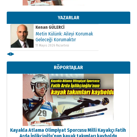
Metin Külünk: Aileyi Korumak
Geleceği Korumaktır
11 Mayıs 2026 Pazartesi
YAZARLAR
Kenan GÜLERCİ
Metin Külünk: Aileyi Korumak
Geleceği Korumaktır
11 Mayıs 2026 Pazartesi
◀
▶
Kenan GÜLERCİ
Metin Külünk: Aileyi Korumak
RÖPORTAJLAR
Geleceği Korumaktır
11 Mayıs 2026 Pazartesi
Kayakla Atlama Olimpiyat Sporcusu Milli Kayakçı Fatih
Arda İplikçioğlu’nun kayak takımları kayboldu