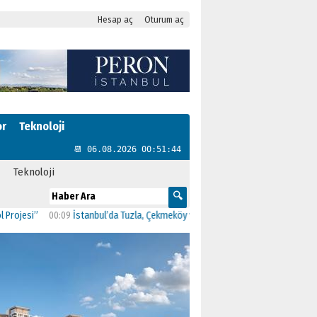
Hesap aç
Oturum aç
or
Teknoloji
📆 06.08.2026 00:51:45
Teknoloji
”
00:09
İstanbul’da Tuzla, Çekmeköy ve Şile belediyeleri AK Parti’ye geçti
23: