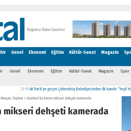
hir
Genel
Ekonomi
Eğitim
Kültür-Sanat
Magazin
Sp
ir
Genel
Ekonomi
Eğitim
Kültür-Sanat
Magazin
Spor
23:19
AK Parti’ye geçen Çekmeköy Belediyesinden ilk hamle “Yeşil Yol Projesi
,
Manşet
,
Toplum
»
İstanbul’da beton mikseri dehşeti kamerada
n mikseri dehşeti kamerada