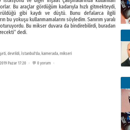
istasyonu ve diğer inşaat çalışmalarında kullanılan
orlar. Bu araçlar gördüğüm kadarıyla hızlı gitmekteydi,
üldüğü gibi kaydı ve düştü. Bunu defalarca ilgili
ın bu yokuşu kullanmamalarını söyledim. Sanırım yaralı
turuyordu. Bu mikser duvara da bindirebilirdi, buradan
ecekti” dedi.
şeti
,
devrildi
,
İstanbul'da
,
kamerada
,
mikseri
l 2019 Pazar 17:20 · 💬 0 yorum ·