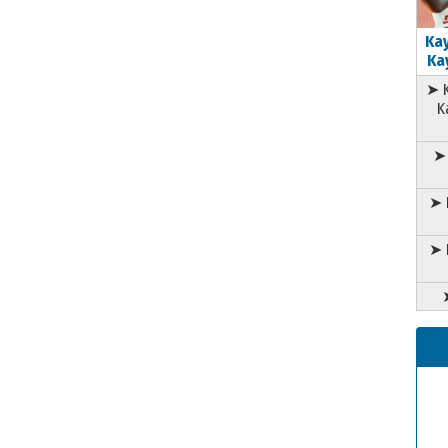
Kay
Kay
➤ K
K
➤ 
➤ 
➤ 