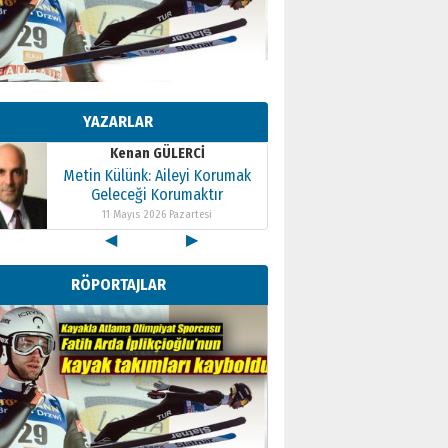
Kenan GÜLERCİ
Metin Külünk: Aileyi Korumak
Geleceği Korumaktır
YAZARLAR
11 Mayıs 2026 Pazartesi
Kenan GÜLERCİ
Metin Külünk: Aileyi Korumak
Geleceği Korumaktır
11 Mayıs 2026 Pazartesi
◀
▶
Kenan GÜLERCİ
Metin Külünk: Aileyi Korumak
RÖPORTAJLAR
Geleceği Korumaktır
11 Mayıs 2026 Pazartesi