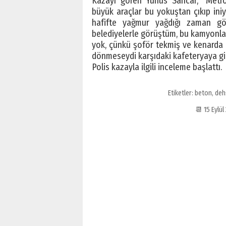
Kazayı gören Yunus Sancar, “Metro 
büyük araçlar bu yokuştan çıkıp iniy
hafifte yağmur yağdığı zaman gör
belediyelerle görüştüm, bu kamyonlar
yok, çünkü şoför tekmiş ve kenarda o
dönmeseydi karşıdaki kafeteryaya gir
Polis kazayla ilgili inceleme başlattı.
Etiketler:
beton
,
deh
📆 15 Eylü