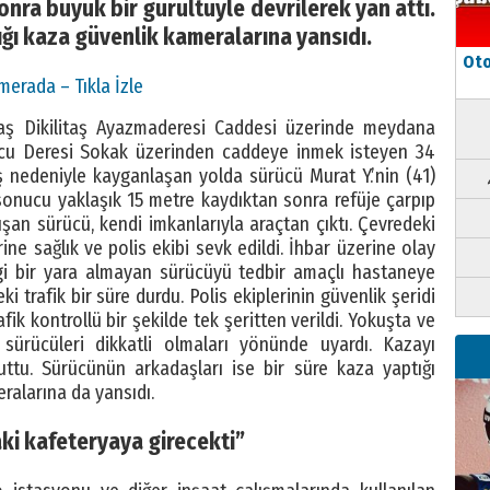
nra büyük bir gürültüyle devrilerek yan attı.
ğı kaza güvenlik kameralarına yansıdı.
Oto
merada – Tıkla İzle
taş Dikilitaş Ayazmaderesi Caddesi üzerinde meydana
umcu Deresi Sokak üzerinden caddeye inmek isteyen 34
ş nedeniyle kayganlaşan yolda sürücü Murat Y.’nin (41)
sonucu yaklaşık 15 metre kaydıktan sonra refüje çarpıp
ışan sürücü, kendi imkanlarıyla araçtan çıktı. Çevredeki
ine sağlık ve polis ekibi sevk edildi. İhbar üzerine olay
ngi bir yara almayan sürücüyü tedbir amaçlı hastaneye
i trafik bir süre durdu. Polis ekiplerinin güvenlik şeridi
fik kontrollü bir şekilde tek şeritten verildi. Yokuşta ve
sürücüleri dikkatli olmaları yönünde uyardı. Kazayı
tuttu. Sürücünün arkadaşları ise bir süre kaza yaptığı
ralarına da yansıdı.
i kafeteryaya girecekti”