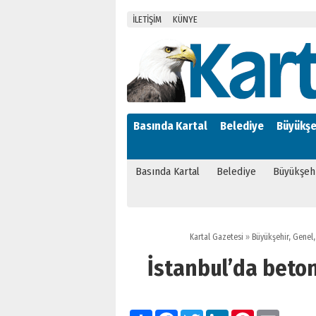
İLETİŞİM
KÜNYE
Basında Kartal
Belediye
Büyükşe
Basında Kartal
Belediye
Büyükşeh
Kartal Gazetesi
»
Büyükşehir
,
Genel
İstanbul’da beto
Paylaş
Facebook
Twitter
LinkedIn
Pinterest
Email