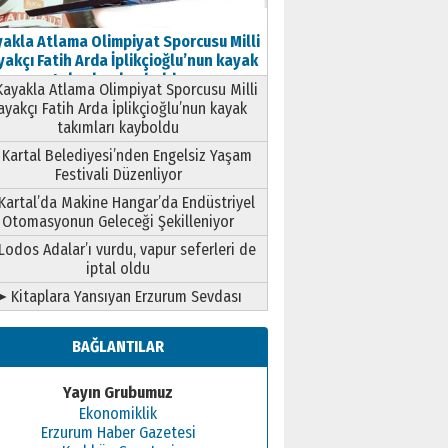
akla Atlama Olimpiyat Sporcusu Milli
akçı Fatih Arda İplikçioğlu’nun kayak
takımları kayboldu
ayakla Atlama Olimpiyat Sporcusu Milli
ayakçı Fatih Arda İplikçioğlu’nun kayak
takımları kayboldu
Kartal Belediyesi’nden Engelsiz Yaşam
Festivali Düzenliyor
Kartal’da Makine Hangar’da Endüstriyel
Otomasyonun Geleceği Şekilleniyor
Lodos Adalar’ı vurdu, vapur seferleri de
iptal oldu
➤ Kitaplara Yansıyan Erzurum Sevdası
BAĞLANTILAR
Yayın Grubumuz
Ekonomiklik
Erzurum Haber Gazetesi