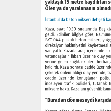
yaklaşık 15 metre kaydıktan so
Ölen ya da yaralananın olmadı
İstanbul’da beton mikseri dehşeti ka
Kaza, saat 10.30 sıralarında Beşik
geldi. Edinilen bilgiye göre, Balm
BYC 044 plakalı beton mikseri, yağı
direksiyon hakimiyetini kaybetmesi 
yan yattı. Kazada araç içerisinde sık
vatandaşların ihbarı üzerine olay yer
yerine gelen sağlık ekipleri, herha
kaldırdı. Kaza sonrası cadde üzerindek
çekerek önlem aldığı olay yerinde, tra
cadde üzerinde konuşlanan polis, 
inceleyen trafik polisleri, tutanak 
miksere baktı. Kaza anı güvenlik kame
“Buradan dönmeseydi karşıdak