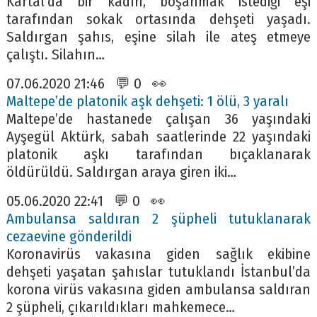
Kartal’da bir kadın, boşanmak istediği eşi
tarafından sokak ortasında dehşeti yaşadı.
Saldırgan şahıs, eşine silah ile ateş etmeye
çalıştı. Silahın…
07.06.2020 21:46 💬 0 👀
Maltepe’de platonik aşk dehşeti: 1 ölü, 3 yaralı
Maltepe’de hastanede çalışan 36 yaşındaki
Ayşegül Aktürk, sabah saatlerinde 22 yaşındaki
platonik aşkı tarafından bıçaklanarak
öldürüldü. Saldırgan araya giren iki…
05.06.2020 22:41 💬 0 👀
Ambulansa saldıran 2 şüpheli tutuklanarak
cezaevine gönderildi
Koronavirüs vakasına giden sağlık ekibine
dehşeti yaşatan şahıslar tutuklandı İstanbul’da
korona virüs vakasına giden ambulansa saldıran
2 şüpheli, çıkarıldıkları mahkemece…