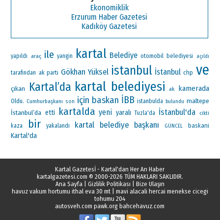
Ekonomiklik
Erzurum Haber Gazetesi
Kadıköy Gazetesi
kartal
ile
Belediye
otomobil
yapıldı
araç
yangin
belediyesi
açıldı
ve
istanbul
Gökhan Yüksel
İstanbul
ak parti
chp
tarafından
kartal belediyesi
Kartal’da
kamerada
çıkan
ak
İBB
için
baskan
maltepe
Oldu.
Cumhurbaşkanı
istanbulda
son
bulundu
kartalda
İstanbul'da
yeni
İstanbul’da
etti
yaralı
Tuzla'da
cikti
bir
kartal belediye başkanı
baskani
kaza
yakalandı
GÜNCEL
Kartal'da
Kartal Gazetesİ - Kartal'dan Her An Haber
kartalgazetesi.com
© 2000-2026 TÜM HAKLARI SAKLIDIR.
Ana Sayfa
|
Gizlilik Politikası
|
Bize Ulaşın
havuz vakum hortumu ithal eva 30 mt
|
mavi alacali hercai menekse cicegi
tohumu 204
autosveh.com
pawk.org
bahcehavuz.com