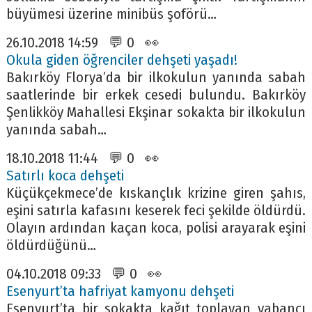
büyümesi üzerine minibüs şoförü…
26.10.2018 14:59 💬 0 👀
Okula giden öğrenciler dehşeti yaşadı!
Bakırköy Florya’da bir ilkokulun yanında sabah
saatlerinde bir erkek cesedi bulundu. Bakırköy
Şenlikköy Mahallesi Ekşinar sokakta bir ilkokulun
yanında sabah…
18.10.2018 11:44 💬 0 👀
Satırlı koca dehşeti
Küçükçekmece’de kıskançlık krizine giren şahıs,
eşini satırla kafasını keserek feci şekilde öldürdü.
Olayın ardından kaçan koca, polisi arayarak eşini
öldürdüğünü…
04.10.2018 09:33 💬 0 👀
Esenyurt’ta hafriyat kamyonu dehşeti
Esenyurt’ta bir sokakta kağıt toplayan yabancı