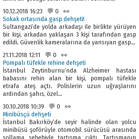
10.12.2018 16:23 💬 0 👀
Sokak ortasında gasp dehşeti!
Sultangazi’de yolda arkadaşı ile birlikte yürüyen
bir kişi, arkadan yaklaşan 3 kişi tarafından gasp
edildi. Güvenlik kameralarına da yansıyan gasp…
21.11.2018 12:11 💬 0 👀
Pompalı tüfekle rehine dehşeti
İstanbul Zeytinburnu’nda Alzheimer hastası
babasını rehin alan bir kişi, pompalı tüfekle
etrafa ateş açtı. Polislerin uzun uğraşlarını
ardından şahıs, özel…
30.10.2018 10:39 💬 0 👀
Minibüsçü dehşeti
İstanbul Bakırköy’de seyir halinde olan yolcu
minibüsü şoförüyle otomobil sürücüsü arasında
sollama sebebiyle tartışma çıktı. Tartışmanın