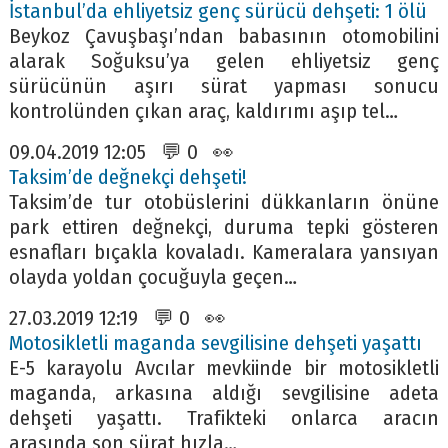
İstanbul’da ehliyetsiz genç sürücü dehşeti: 1 ölü
Beykoz Çavuşbaşı’ndan babasının otomobilini
alarak Soğuksu’ya gelen ehliyetsiz genç
sürücünün aşırı sürat yapması sonucu
kontrolünden çıkan araç, kaldırımı aşıp tel…
09.04.2019 12:05 💬 0 👀
Taksim’de değnekçi dehşeti!
Taksim’de tur otobüslerini dükkanların önüne
park ettiren değnekçi, duruma tepki gösteren
esnafları bıçakla kovaladı. Kameralara yansıyan
olayda yoldan çocuğuyla geçen…
27.03.2019 12:19 💬 0 👀
Motosikletli maganda sevgilisine dehşeti yaşattı
E-5 karayolu Avcılar mevkiinde bir motosikletli
maganda, arkasına aldığı sevgilisine adeta
dehşeti yaşattı. Trafikteki onlarca aracın
arasında son sürat hızla…