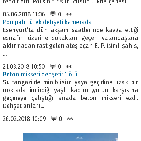
tehdit etti. Polisin tır sürücüsünü ikna çabası…
05.06.2018 11:36 💬 0 👀
Pompalı tüfek dehşeti kamerada
Esenyurt’ta dün akşam saatlerinde kavga ettiği
esnafın üzerine sokaktan geçen vatandaşlara
aldırmadan rast gelen ateş açan E. P. isimli şahıs,
…
21.03.2018 10:50 💬 0 👀
Beton mikseri dehşeti: 1 ölü
Sultangazi’de minibüsün yaya geçidine uzak bir
noktada indirdiği yaşlı kadını ,yolun karşısına
geçmeye çalıştığı sırada beton mikseri ezdi.
Dehşet anları…
26.02.2018 10:09 💬 0 👀