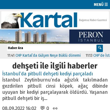
MENÜ ☰
:41
CHP Kartal’da Gülşen Neşe Büklü dönemi
11:13
CHP’de İstanbul’da
dehşeti ile ilgili haberler
İstanbul’da pitbull dehşeti kediyi parçaladı
İstanbul Zeytinburnu’nda ağızlık takılmadan
gezdirilen pitbull cinsi köpek, ağaç dibinde
uyuyan bir kediyi parçalayarak öldürdü. Yaşanan
pitbull dehşeti bir iş…
08.09.2022 16:02 💬 0 👀