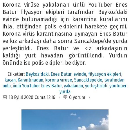
Korona virüse yakalanan ünlü YouTuber Enes
Batur filyasyon ekipleri tarafından Beykoz’daki
evinde bulunamadığı için karantina kurallarını
ihlal ettiğinden polis ekiplerini harekete geçirdi.
Korona virüs karantinasına uymayan Enes Batur
ve kız arkadaşı daha sonra Sancaktepe’de yurda
yerleştirildi. Enes Batur ve kız arkadaşının
kaldığı yurt havadan görüntülendi. Yurdun
önünde ise polis ekipleri bekliyor.
Etiketler:
Beykoz'daki
,
Enes Batur
,
evinde
,
filyasyon ekipleri
,
kacan
,
Karantinadan
,
korona virüse
,
Sancaktepe’de
,
tarafından
,
unlu
,
ünlü YouTuber Enes Batur
,
yakalanan
,
yerleştirildi
,
youtuber
,
yurda
📆 18 Eylül 2020 Cuma 12:16 · 💬 0 yorum ·