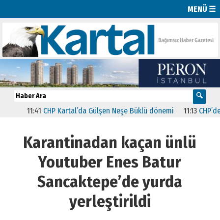
MENÜ ☰
11:41
CHP Kartal’da Gülşen Neşe Büklü dönemi
11:13
CHP’de İsta
Karantinadan kaçan ünlü
Youtuber Enes Batur
Sancaktepe’de yurda
yerleştirildi