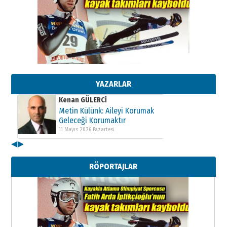
Kenan GÜLERCİ
Metin Külünk: Aileyi Korumak
Geleceği Korumaktır
11 Mayıs 2026 Pazartesi
YAZARLAR
Kenan GÜLERCİ
Metin Külünk: Aileyi Korumak
Geleceği Korumaktır
11 Mayıs 2026 Pazartesi
◀
▶
Kenan GÜLERCİ
Metin Külünk: Aileyi Korumak
RÖPORTAJLAR
Geleceği Korumaktır
11 Mayıs 2026 Pazartesi