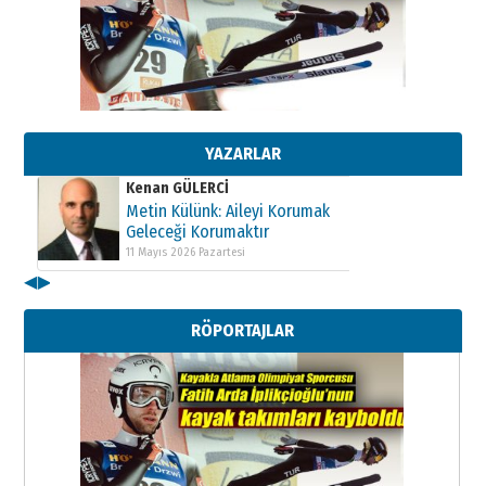
Kenan GÜLERCİ
Metin Külünk: Aileyi Korumak
Geleceği Korumaktır
11 Mayıs 2026 Pazartesi
YAZARLAR
Kenan GÜLERCİ
Metin Külünk: Aileyi Korumak
Geleceği Korumaktır
11 Mayıs 2026 Pazartesi
◀
▶
Kenan GÜLERCİ
Metin Külünk: Aileyi Korumak
RÖPORTAJLAR
Geleceği Korumaktır
11 Mayıs 2026 Pazartesi