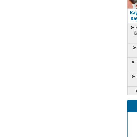
Kay
Kay
➤ K
K
➤ 
➤ 
➤ 