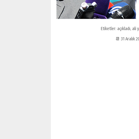
Etiketler:
açıkladı
,
ali 
📆 31 Aralık