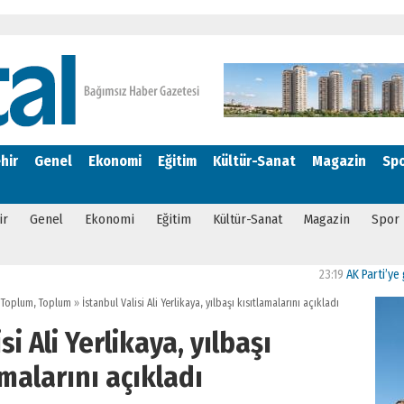
hir
Genel
Ekonomi
Eğitim
Kültür-Sanat
Magazin
Sp
ir
Genel
Ekonomi
Eğitim
Kültür-Sanat
Magazin
Spor
23:19
AK Parti’ye geçen
l Toplum
,
Toplum
»
İstanbul Valisi Ali Yerlikaya, yılbaşı kısıtlamalarını açıkladı
si Ali Yerlikaya, yılbaşı
malarını açıkladı