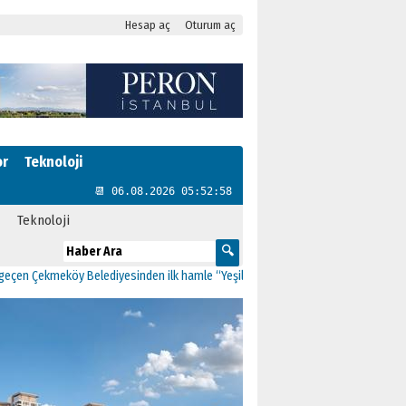
Hesap aç
Oturum aç
or
Teknoloji
📆 06.08.2026 05:52:58
Teknoloji
 Çekmeköy Belediyesinden ilk hamle “Yeşil Yol Projesi”
00:09
İstanbul’da Tuzla,