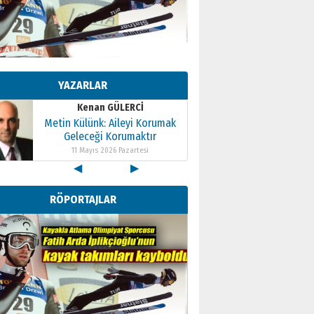
Kenan GÜLERCİ
Metin Külünk: Aileyi Korumak
Geleceği Korumaktır
YAZARLAR
11 Mayıs 2026 Pazartesi
Kenan GÜLERCİ
Metin Külünk: Aileyi Korumak
Geleceği Korumaktır
11 Mayıs 2026 Pazartesi
◀
▶
Kenan GÜLERCİ
Metin Külünk: Aileyi Korumak
RÖPORTAJLAR
Geleceği Korumaktır
11 Mayıs 2026 Pazartesi