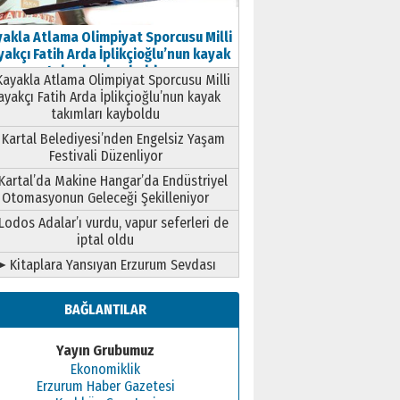
akla Atlama Olimpiyat Sporcusu Milli
akçı Fatih Arda İplikçioğlu’nun kayak
takımları kayboldu
ayakla Atlama Olimpiyat Sporcusu Milli
ayakçı Fatih Arda İplikçioğlu’nun kayak
takımları kayboldu
Kartal Belediyesi’nden Engelsiz Yaşam
Festivali Düzenliyor
Kartal’da Makine Hangar’da Endüstriyel
Otomasyonun Geleceği Şekilleniyor
Lodos Adalar’ı vurdu, vapur seferleri de
iptal oldu
➤ Kitaplara Yansıyan Erzurum Sevdası
BAĞLANTILAR
Yayın Grubumuz
Ekonomiklik
Erzurum Haber Gazetesi