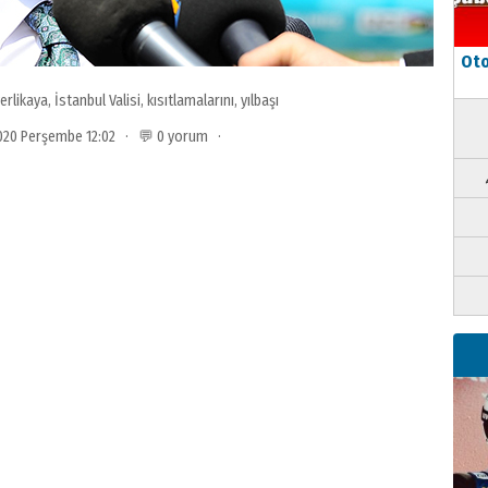
Oto
yerlikaya
,
İstanbul Valisi
,
kısıtlamalarını
,
yılbaşı
 2020 Perşembe 12:02 · 💬 0 yorum ·