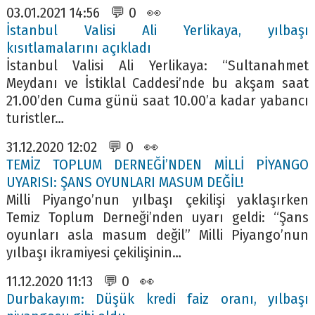
03.01.2021 14:56 💬 0 👀
İstanbul Valisi Ali Yerlikaya, yılbaşı
kısıtlamalarını açıkladı
İstanbul Valisi Ali Yerlikaya: “Sultanahmet
Meydanı ve İstiklal Caddesi’nde bu akşam saat
21.00’den Cuma günü saat 10.00’a kadar yabancı
turistler…
31.12.2020 12:02 💬 0 👀
TEMİZ TOPLUM DERNEĞİ’NDEN MİLLİ PİYANGO
UYARISI: ŞANS OYUNLARI MASUM DEĞİL!
Milli Piyango’nun yılbaşı çekilişi yaklaşırken
Temiz Toplum Derneği’nden uyarı geldi: “Şans
oyunları asla masum değil” Milli Piyango’nun
yılbaşı ikramiyesi çekilişinin…
11.12.2020 11:13 💬 0 👀
Durbakayım: Düşük kredi faiz oranı, yılbaşı