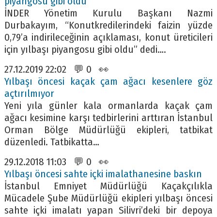
piyangosu gibi oldu
İNDER Yönetim Kurulu Başkanı Nazmi
Durbakayım, “Konutkredilerindeki faizin yüzde
0,79’a indirileceğinin açıklaması, konut üreticileri
için yılbaşı piyangosu gibi oldu” dedi….
27.12.2019 22:02 💬 0 👀
Yılbaşı öncesi kaçak çam ağacı kesenlere göz
açtırılmıyor
Yeni yıla günler kala ormanlarda kaçak çam
ağacı kesimine karşı tedbirlerini arttıran İstanbul
Orman Bölge Müdürlüğü ekipleri, tatbikat
düzenledi. Tatbikatta…
29.12.2018 11:03 💬 0 👀
Yılbaşı öncesi sahte içki imalathanesine baskın
İstanbul Emniyet Müdürlüğü Kaçakçılıkla
Mücadele Şube Müdürlüğü ekipleri yılbaşı öncesi
sahte içki imalatı yapan Silivri’deki bir depoya