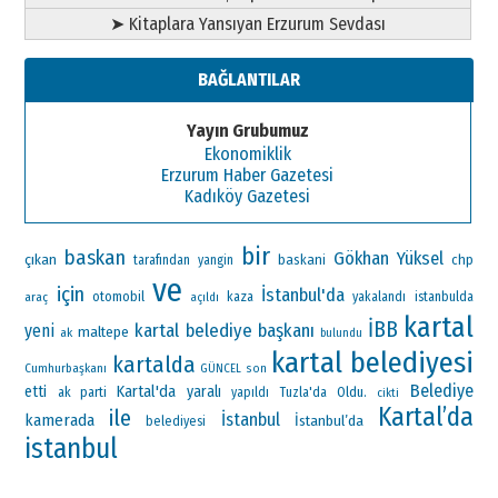
➤ Kitaplara Yansıyan Erzurum Sevdası
BAĞLANTILAR
Yayın Grubumuz
Ekonomiklik
Erzurum Haber Gazetesi
Kadıköy Gazetesi
bir
baskan
Gökhan Yüksel
çıkan
baskani
chp
tarafından
yangin
ve
için
İstanbul'da
otomobil
araç
kaza
yakalandı
istanbulda
açıldı
kartal
İBB
kartal belediye başkanı
yeni
maltepe
ak
bulundu
kartal belediyesi
kartalda
Cumhurbaşkanı
GÜNCEL
son
Belediye
Kartal'da
etti
yaralı
ak parti
Oldu.
yapıldı
Tuzla'da
cikti
Kartal’da
ile
İstanbul
kamerada
İstanbul’da
belediyesi
istanbul