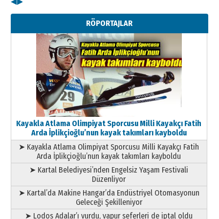
◀
▶
Kenan GÜLERCİ
Metin Külünk: Aileyi Korumak
RÖPORTAJLAR
Geleceği Korumaktır
11 Mayıs 2026 Pazartesi
Kayakla Atlama Olimpiyat Sporcusu Milli Kayakçı Fatih
Arda İplikçioğlu’nun kayak takımları kayboldu
➤ Kayakla Atlama Olimpiyat Sporcusu Milli Kayakçı Fatih
Arda İplikçioğlu’nun kayak takımları kayboldu
➤ Kartal Belediyesi’nden Engelsiz Yaşam Festivali
Düzenliyor
➤ Kartal’da Makine Hangar’da Endüstriyel Otomasyonun
Geleceği Şekilleniyor
➤ Lodos Adalar’ı vurdu, vapur seferleri de iptal oldu