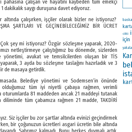
arı pahasına çalışan ve hayatını kaybeden tüm emekçi
 1 dakikalık saygı duruşuna davet ediyoruz.
r altında çalışırken, işçiler olarak bizler ne istiyoruz?
baska
ŞMA ŞARTLARI VE GEÇİNEBİLECEĞİMİZ BİR ÜCRET
kart
cikti
için
. Çok şey mi istiyoruz? Özgür sözleşme yaparak, 2020-
yakala
ımızı netleştirmeye çalıştığımız bu dönemde, sizlerden
Kar
e yönetimi, avukat ve temsilcilerden oluşan bir TİS
ma yaparak, 3 ayda bu sözleşme taslağını hazırladık ve 3
be
ir de masaya getirdik.
ist
 masada. Belediye yönetimi ve Sodemsen’in önünde
kar
olduğumuz tüm iyi niyetli çabaya rağmen, verimli
 bu oturumlarda 81 maddeden ancak 21 maddeyi tutanak
man diliminde tüm çabamıza rağmen 21 madde, TAKDİRİ
z. Siz işçiler bu zor şartlar altında evinizi geçindirmek
ken, bir çoğunuzun ücretleri asgari ücretin bile altında
 dayandı. Sabrımız kalmadı. Bunu herkes duymalı artık.