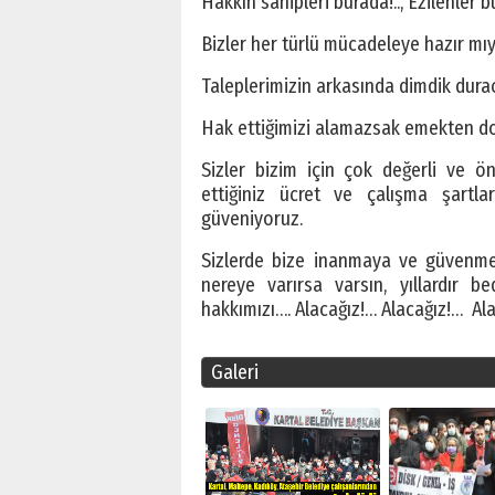
Hakkın sahipleri burada!.., Ezilenler 
Bizler her türlü mücadeleye hazır mıy
Taleplerimizin arkasında dimdik dura
Hak ettiğimizi alamazsak emekten do
Sizler bizim için çok değerli ve ö
ettiğiniz ücret ve çalışma şartla
güveniyoruz.
Sizlerde bize inanmaya ve güvenmey
nereye varırsa varsın, yıllardır
hakkımızı…. Alacağız!… Alacağız!… Alac
Galeri