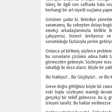
Süreç ile ilgili son safhada hala ıs
herhangi bir art niyetli suçlama yap
Görünen şudur ki; Belediye yönetimi 
varamamış. Bu sebepten dolayı bugün 
emekçi arkadaşlarımızla birlikte 
çalışıyoruz, hizmet üretiyoruz v
sorumluluğu fazlasıyla yerine getiriyo
Onlarca yıl birikmiş yüzlerce probleml
bu sorunların çözümü adına haklı tal
görmezden gelmeyin. Sözleşme masası
rahatlığı ile imza atarız. Böyle bir 
Biz Haklıyız!… Biz Güçlüyüz!… ve Biz
Greve doğru gittiğimiz böyle bir za
eski toplu sözleşme mantığı devam 
gerçekçi bir teklif gelmezse, bu iş g
isteyen tarafız. Bu haklar verilmezs