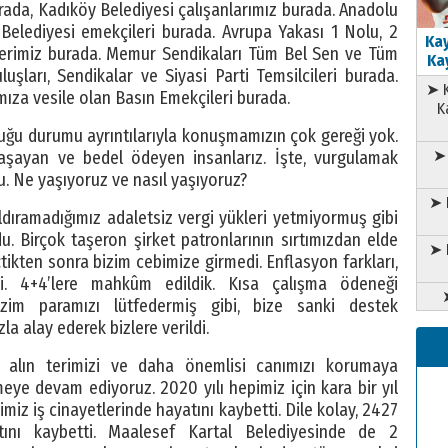
urada, Kadıköy Belediyesi çalışanlarımız burada. Anadolu
elediyesi emekçileri burada. Avrupa Yakası 1 Nolu, 2
Kay
elerimiz burada. Memur Sendikaları Tüm Bel Sen ve Tüm
Kay
uşları, Sendikalar ve Siyasi Parti Temsilcileri burada.
➤ K
za vesile olan Basın Emekçileri burada.
K
uğu durumu ayrıntılarıyla konuşmamızın çok gereği yok.
➤ 
aşayan ve bedel ödeyen insanlarız. İşte, vurgulamak
. Ne yaşıyoruz ve nasıl yaşıyoruz?
➤ 
aldıramadığımız adaletsiz vergi yükleri yetmiyormuş gibi
. Birçok taşeron şirket patronlarının sırtımızdan elde
➤ 
çtikten sonra bizim cebimize girmedi. Enflasyon farkları,
di. 4+4’lere mahkûm edildik. Kısa çalışma ödeneği
bizim paramızı lütfedermiş gibi, bize sanki destek
la alay ederek bizlere verildi.
alın terimizi ve daha önemlisi canımızı korumaya
eye devam ediyoruz. 2020 yılı hepimiz için kara bir yıl
miz iş cinayetlerinde hayatını kaybetti. Dile kolay, 2427
tını kaybetti. Maalesef Kartal Belediyesinde de 2