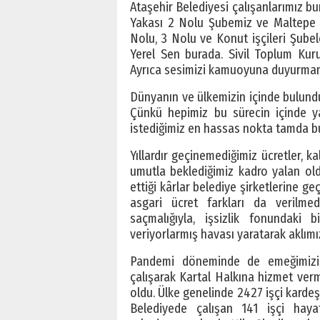
Ataşehir Belediyesi çalışanlarımız b
Yakası 2 Nolu Şubemiz ve Maltepe B
Nolu, 3 Nolu ve Konut işçileri Şub
Yerel Sen burada. Sivil Toplum Kurul
Ayrıca sesimizi kamuoyuna duyurmamı
Dünyanın ve ülkemizin içinde bulund
Çünkü hepimiz bu sürecin içinde y
istediğimiz en hassas nokta tamda bu
Yıllardır geçinemediğimiz ücretler, k
umutla beklediğimiz kadro yalan oldu
ettiği kârlar belediye şirketlerine ge
asgari ücret farkları da verilme
saçmalığıyla, işsizlik fonundaki 
veriyorlarmış havası yaratarak aklımız
Pandemi döneminde de emeğimizi 
çalışarak Kartal Halkına hizmet verm
oldu. Ülke genelinde 2427 işçi kardeşi
Belediyede çalışan 141 işçi haya