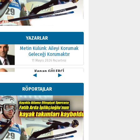
Kenan GÜLERCİ
Metin Külünk: Aileyi Korumak
Geleceği Korumaktır
YAZARLAR
11 Mayıs 2026 Pazartesi
Kenan GÜLERCİ
Metin Külünk: Aileyi Korumak
Geleceği Korumaktır
11 Mayıs 2026 Pazartesi
◀
▶
Kenan GÜLERCİ
Metin Külünk: Aileyi Korumak
RÖPORTAJLAR
Geleceği Korumaktır
11 Mayıs 2026 Pazartesi