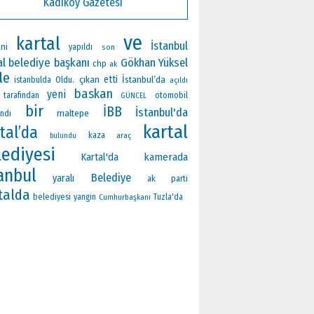
Kadıköy Gazetesi
ve
kartal
İstanbul
ni
yapıldı
son
al belediye başkanı
Gökhan Yüksel
chp
ak
ile
çıkan
etti
İstanbul’da
Oldu.
istanbulda
açıldı
baskan
yeni
otomobil
tarafından
GÜNCEL
bir
İBB
İstanbul'da
maltepe
ndı
kartal
tal’da
kaza
araç
bulundu
lediyesi
Kartal'da
kamerada
anbul
Belediye
yaralı
ak parti
talda
belediyesi
yangin
Cumhurbaşkanı
Tuzla'da