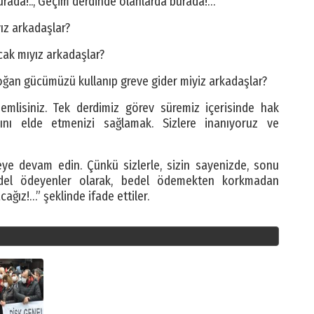
burada!.., Geçim derdinde olanlarda burada!…
ız arkadaşlar?
cak mıyız arkadaşlar?
ğan gücümüzü kullanıp greve gider miyiz arkadaşlar?
nemlisiniz. Tek derdimiz görev süremiz içerisinde hak
rını elde etmenizi sağlamak. Sizlere inanıyoruz ve
e devam edin. Çünkü sizlerle, sizin sayenizde, sonu
 bedel ödeyenler olarak, bedel ödemekten korkmadan
ağız!…” şeklinde ifade ettiler.