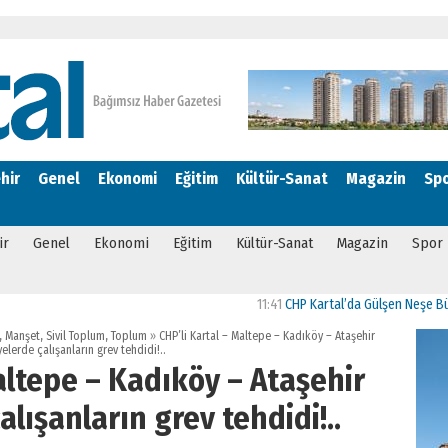
hir
Genel
Ekonomi
Eğitim
Kültür-Sanat
Magazin
Sp
ir
Genel
Ekonomi
Eğitim
Kültür-Sanat
Magazin
Spor
11:41
CHP Kartal’da Gülşen Neşe Büklü dönemi
,
Manşet
,
Sivil Toplum
,
Toplum
»
CHP’li Kartal – Maltepe – Kadıköy – Ataşehir
elerde çalışanların grev tehdidi!..
altepe – Kadıköy – Ataşehir
alışanların grev tehdidi!..