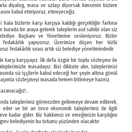
rarla diyalog, masa ve uzlaşı diyorsak kimsenin bizlere
masını kabul etmiyoruz, etmeyeceğiz.
hala bizlerin karşı karşıya kaldığı gerçekliğin farkına
burada bir araya gelerek taleplerin asıl sahibi olan siz
Belediye Başkanı ve Yönetimine sesleniyoruz. Bizler
e fedakârlık yapıyoruz. Üzerimize düşen her türlü
ruz Fedakârlık sırası artık siz belediye yönetimindedir.
e karşı karşıyayız. İlk defa özgür bir toplu sözleşme ile
eplerimizle masadayız. Bizi dikkate alın, taleplerimizi
nda siz işçilerin kabul edeceği her şeyin altına gönül
yaklaşımla sözleşmeyi masada hemen bitirmeye hazırız.
 kazanacağız!…
manda taleplerimiz görmezden gelinmeye devam edilerek,
eder ve bir an önce ekonomik taleplerimiz ile ilgili
reve kadar gider. Biz hakkımızı ve emeğimizin karşılığını
e grev belediyenin bu tutumu yüzünden olacaktır.