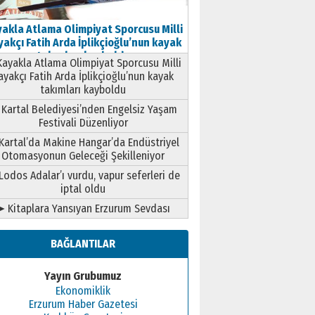
akla Atlama Olimpiyat Sporcusu Milli
akçı Fatih Arda İplikçioğlu’nun kayak
takımları kayboldu
ayakla Atlama Olimpiyat Sporcusu Milli
ayakçı Fatih Arda İplikçioğlu’nun kayak
takımları kayboldu
Kartal Belediyesi’nden Engelsiz Yaşam
Festivali Düzenliyor
Kartal’da Makine Hangar’da Endüstriyel
Otomasyonun Geleceği Şekilleniyor
Lodos Adalar’ı vurdu, vapur seferleri de
iptal oldu
➤ Kitaplara Yansıyan Erzurum Sevdası
BAĞLANTILAR
Yayın Grubumuz
Ekonomiklik
Erzurum Haber Gazetesi