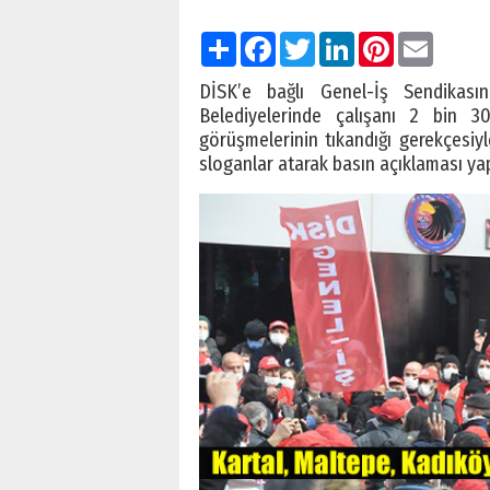
Paylaş
Facebook
Twitter
LinkedIn
Pinterest
Email
DİSK’e bağlı Genel-İş Sendikas
Belediyelerinde çalışanı 2 bin 3
görüşmelerinin tıkandığı gerekçesiy
sloganlar atarak basın açıklaması yap