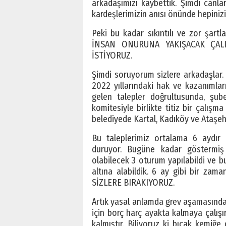
arkadaşımızı kaybettik. Şimdi canl
kardeşlerimizin anısı önünde hepinizi
Peki bu kadar sıkıntılı ve zor şartla
İNSAN ONURUNA YAKIŞACAK ÇALI
İSTİYORUZ.
Şimdi soruyorum sizlere arkadaşlar
2022 yıllarındaki hak ve kazanımlar
gelen talepler doğrultusunda, şub
komitesiyle birlikte titiz bir çalış
belediyede Kartal, Kadıköy ve Ataşeh
Bu taleplerimiz ortalama 6 aydır
duruyor. Bugüne kadar göstermiş 
olabilecek 3 oturum yapılabildi ve
altına alabildik. 6 ay gibi bir za
SİZLERE BIRAKIYORUZ.
Artık yasal anlamda grev aşamasındayı
için borç harç ayakta kalmaya çalışır
kalmıştır. Biliyoruz ki bıçak kemiğe