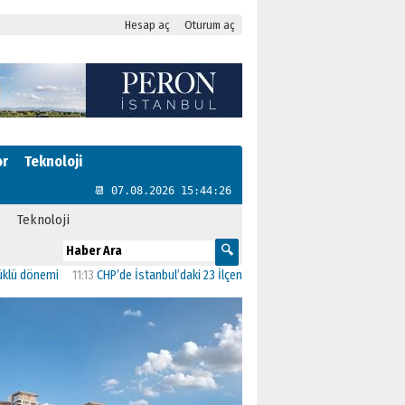
Hesap aç
Oturum aç
or
Teknoloji
📆 07.08.2026 15:44:27
Teknoloji
11:13
CHP’de İstanbul’daki 23 İlçenin Başkanları Belli Oldu
23:19
AK Parti’ye geç