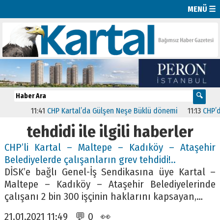
MENÜ ☰
11:41
CHP Kartal’da Gülşen Neşe Büklü dönemi
11:13
CHP’de İs
tehdidi ile ilgili haberler
CHP’li Kartal – Maltepe – Kadıköy – Ataşehir
Belediyelerde çalışanların grev tehdidi!..
DİSK’e bağlı Genel-İş Sendikasına üye Kartal –
Maltepe – Kadıköy – Ataşehir Belediyelerinde
çalışanı 2 bin 300 işçinin haklarını kapsayan,…
21.01.2021 11:49 💬 0 👀