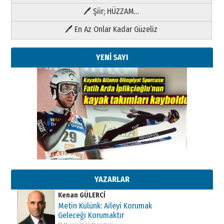
🖊 Şiir; HÜZZAM…
🖊 En Az Onlar Kadar Güzeliz
YENİ SAYI
Kenan GÜLERCİ
Metin Külünk: Aileyi Korumak
Geleceği Korumaktır
11 Mayıs 2026 Pazartesi
YAZARLAR
Kenan GÜLERCİ
Metin Külünk: Aileyi Korumak
Geleceği Korumaktır