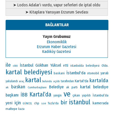
➤ Lodos Adalar’ı vurdu, vapur seferleri de iptal oldu
➤ Kitaplara Yansıyan Erzurum Sevdası
BAĞLANTILAR
Yayın Grubumuz
Ekonomiklik
Erzurum Haber Gazetesi
Kadıköy Gazetesi
ile
Gökhan Yüksel
İstanbul
etti
Oldu.
istanbulda
belediyesi
cikti
kartal belediyesi
İstanbul'da
yaralı
baskani
otomobil
kartal
kartalda
Kartal'da
yakalandı
araç
tarafından
bulundu
açıldı
baskan
kartal belediye
Belediye
ak parti
ak
Cumhurbaşkanı
ve
Kartal’da
İBB
başkanı
çıkan
İstanbul’da
yangin
yapıldı
istanbul
bir
için
yeni
kamerada
chp
Tuzla'da
GÜNCEL
son
maltepe
kaza