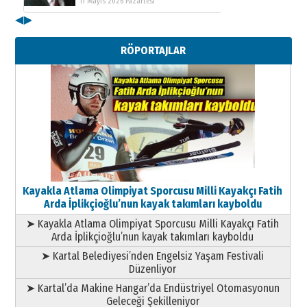
11 Mayıs 2026 Pazartesi
◀
▶
Kenan GÜLERCİ
Metin Külünk: Aileyi Korumak
RÖPORTAJLAR
Geleceği Korumaktır
11 Mayıs 2026 Pazartesi
Kayakla Atlama Olimpiyat Sporcusu Milli Kayakçı Fatih
Arda İplikçioğlu’nun kayak takımları kayboldu
➤ Kayakla Atlama Olimpiyat Sporcusu Milli Kayakçı Fatih
Arda İplikçioğlu’nun kayak takımları kayboldu
➤ Kartal Belediyesi’nden Engelsiz Yaşam Festivali
Düzenliyor
➤ Kartal’da Makine Hangar’da Endüstriyel Otomasyonun
Geleceği Şekilleniyor