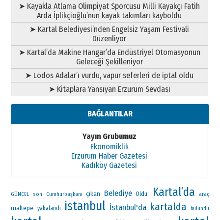
➤ Kayakla Atlama Olimpiyat Sporcusu Milli Kayakçı Fatih
Arda İplikçioğlu’nun kayak takımları kayboldu
➤ Kartal Belediyesi’nden Engelsiz Yaşam Festivali
Düzenliyor
➤ Kartal’da Makine Hangar’da Endüstriyel Otomasyonun
Geleceği Şekilleniyor
➤ Lodos Adalar’ı vurdu, vapur seferleri de iptal oldu
➤ Kitaplara Yansıyan Erzurum Sevdası
BAĞLANTILAR
Yayın Grubumuz
Ekonomiklik
Erzurum Haber Gazetesi
Kadıköy Gazetesi
Kartal’da
Belediye
çıkan
Oldu.
Cumhurbaşkanı
araç
GÜNCEL
son
istanbul
kartalda
İstanbul'da
maltepe
yakalandı
bulundu