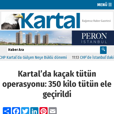
MENÜ ☰
artal’da Gülşen Neşe Büklü dönemi
11:13
CHP’de İstanbul’daki 23 İl
Kartal’da kaçak tütün
operasyonu: 350 kilo tütün ele
geçirildi
Paylaş
Facebook
Twitter
LinkedIn
Pinterest
Email