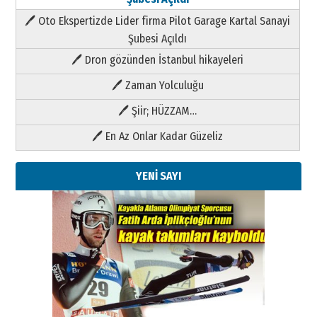
🖊 Oto Ekspertizde Lider firma Pilot Garage Kartal Sanayi
Şubesi Açıldı
🖊 Dron gözünden İstanbul hikayeleri
🖊 Zaman Yolculuğu
🖊 Şiir; HÜZZAM…
🖊 En Az Onlar Kadar Güzeliz
YENİ SAYI
Kenan GÜLERCİ