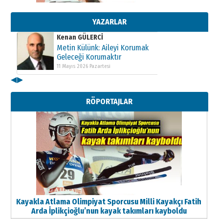
Metin Külünk: Aileyi Korumak
Geleceği Korumaktır
11 Mayıs 2026 Pazartesi
YAZARLAR
Kenan GÜLERCİ
Metin Külünk: Aileyi Korumak
Geleceği Korumaktır
11 Mayıs 2026 Pazartesi
◀
▶
Kenan GÜLERCİ
Metin Külünk: Aileyi Korumak
RÖPORTAJLAR
Geleceği Korumaktır
11 Mayıs 2026 Pazartesi
Kayakla Atlama Olimpiyat Sporcusu Milli Kayakçı Fatih
Arda İplikçioğlu’nun kayak takımları kayboldu