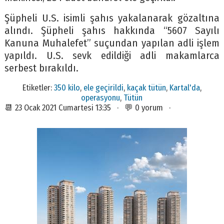
Şüpheli U.S. isimli şahıs yakalanarak gözaltına
alındı. Şüpheli şahıs hakkında “5607 Sayılı
Kanuna Muhalefet” suçundan yapılan adli işlem
yapıldı. U.S. sevk edildiği adli makamlarca
serbest bırakıldı.
Etiketler:
350 kilo
,
ele geçirildi
,
kaçak tütün
,
Kartal'da
,
operasyonu
,
Tütün
📆 23 Ocak 2021 Cumartesi 13:35 · 💬 0 yorum ·