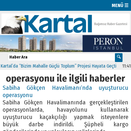
MENÜ ☰
a “Bizim Mahalle Güçlü Toplum” Projesi Hayata Geçti
11:41
CHP Kart
operasyonu ile ilgili haberler
Sabiha Gökçen Havalimanı’nda uyuşturucu
operasyonu
Sabiha Gökçen Havalimanında gerçekleştirilen
operasyonlarda, havayolunu kullanarak
uyuşturucu kaçakçılığı yapmak isteyenlere
büyük darbe indirildi. Şüpheli kargo