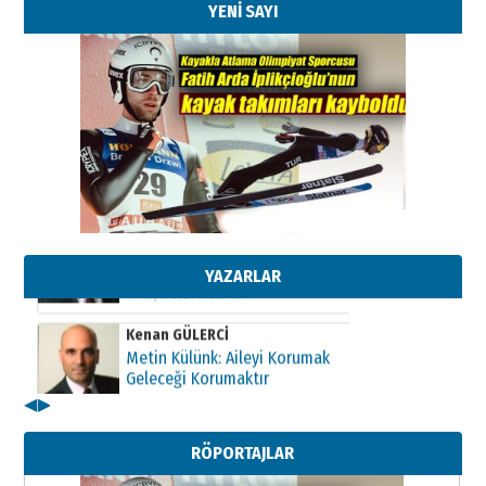
YENİ SAYI
Kenan GÜLERCİ
Metin Külünk: Aileyi Korumak
Geleceği Korumaktır
11 Mayıs 2026 Pazartesi
YAZARLAR
Kenan GÜLERCİ
Metin Külünk: Aileyi Korumak
Geleceği Korumaktır
11 Mayıs 2026 Pazartesi
◀
▶
Kenan GÜLERCİ
Metin Külünk: Aileyi Korumak
RÖPORTAJLAR
Geleceği Korumaktır
11 Mayıs 2026 Pazartesi