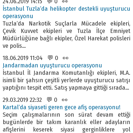
24.06.2019 14:15 💬 0 👀
İstanbul Tuzla’da helikopter destekli uyuşturucu
operasyonu
Tuzla’da Narkotik Suçlarla Mücadele ekipleri,
Çevik Kuvvet ekipleri ve Tuzla İlçe Emniyet
Müdürlüğüne bağlı ekipler, Özel Harekat polisleri
ve polis…
18.06.2019 11:04 💬 0 👀
Jandarmadan uyuşturucu operasyonu
İstanbul İl Jandarma Komutanlığı ekipleri, M.A.
isimli bir şahsın çeşitli yerlerde uyuşturucu satışı
yaptığını tespit etti. Satış yapmaya gittiği sırada…
29.03.2019 22:32 💬 0 👀
Kartal’da siyaseti geren gece afiş operasyonu!
Seçim çalışmalarının son sürat devam ettiği
bugünlerde bir takım karanlık eller adayların
afişlerini keserek siyasi gerginliklere yol