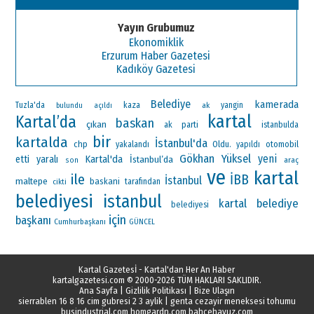
Yayın Grubumuz
Ekonomiklik
Erzurum Haber Gazetesi
Kadıköy Gazetesi
Belediye
kamerada
Tuzla'da
kaza
ak
yangin
bulundu
açıldı
kartal
Kartal’da
baskan
çıkan
ak parti
istanbulda
bir
kartalda
İstanbul'da
chp
Oldu.
otomobil
yakalandı
yapıldı
Gökhan Yüksel
yeni
Kartal'da
etti
yaralı
İstanbul’da
araç
son
ve
kartal
ile
İBB
İstanbul
maltepe
baskani
tarafından
cikti
belediyesi
istanbul
kartal belediye
belediyesi
için
başkanı
Cumhurbaşkanı
GÜNCEL
Kartal Gazetesİ - Kartal'dan Her An Haber
kartalgazetesi.com
© 2000-2026 TÜM HAKLARI SAKLIDIR.
Ana Sayfa
|
Gizlilik Politikası
|
Bize Ulaşın
sierrablen 16 8 16 cim gubresi 2 3 aylik
|
genta cezayir meneksesi tohumu
busindustrial.com
homgardn.com
bahcehavuz.com