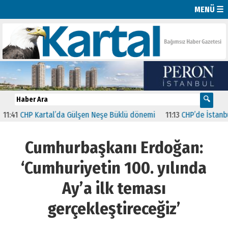
MENÜ ☰
HP Kartal’da Gülşen Neşe Büklü dönemi
11:13
CHP’de İstanbul’daki 
Cumhurbaşkanı Erdoğan:
‘Cumhuriyetin 100. yılında
Ay’a ilk teması
gerçekleştireceğiz’