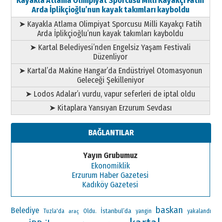
Kayakla Atlama Olimpiyat Sporcusu Milli Kayakçı Fatih
Arda İplikçioğlu’nun kayak takımları kayboldu
➤ Kayakla Atlama Olimpiyat Sporcusu Milli Kayakçı Fatih
Arda İplikçioğlu’nun kayak takımları kayboldu
➤ Kartal Belediyesi’nden Engelsiz Yaşam Festivali
Düzenliyor
➤ Kartal’da Makine Hangar’da Endüstriyel Otomasyonun
Geleceği Şekilleniyor
➤ Lodos Adalar’ı vurdu, vapur seferleri de iptal oldu
➤ Kitaplara Yansıyan Erzurum Sevdası
BAĞLANTILAR
Yayın Grubumuz
Ekonomiklik
Erzurum Haber Gazetesi
Kadıköy Gazetesi
baskan
Belediye
İstanbul’da
Oldu.
Tuzla'da
araç
yangin
yakalandı