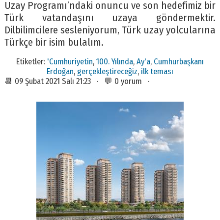
Uzay Programı’ndaki onuncu ve son hedefimiz bir
Türk vatandaşını uzaya göndermektir.
Dilbilimcilere sesleniyorum, Türk uzay yolcularına
Türkçe bir isim bulalım.
Etiketler:
'Cumhuriyetin
,
100. Yılında
,
Ay'a
,
Cumhurbaşkanı
Erdoğan
,
gerçekleştireceğiz
,
ilk teması
📆 09 Şubat 2021 Salı 21:23 · 💬 0 yorum ·