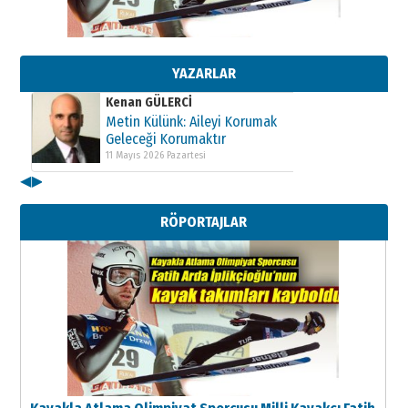
Kenan GÜLERCİ
Metin Külünk: Aileyi Korumak
Geleceği Korumaktır
11 Mayıs 2026 Pazartesi
YAZARLAR
Kenan GÜLERCİ
Metin Külünk: Aileyi Korumak
Geleceği Korumaktır
11 Mayıs 2026 Pazartesi
◀
▶
Kenan GÜLERCİ
Metin Külünk: Aileyi Korumak
RÖPORTAJLAR
Geleceği Korumaktır
11 Mayıs 2026 Pazartesi