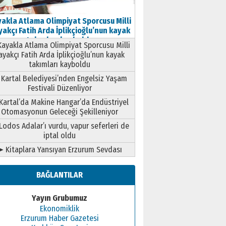
akla Atlama Olimpiyat Sporcusu Milli
akçı Fatih Arda İplikçioğlu’nun kayak
takımları kayboldu
ayakla Atlama Olimpiyat Sporcusu Milli
ayakçı Fatih Arda İplikçioğlu’nun kayak
takımları kayboldu
Kartal Belediyesi’nden Engelsiz Yaşam
Festivali Düzenliyor
Kartal’da Makine Hangar’da Endüstriyel
Otomasyonun Geleceği Şekilleniyor
Lodos Adalar’ı vurdu, vapur seferleri de
iptal oldu
➤ Kitaplara Yansıyan Erzurum Sevdası
BAĞLANTILAR
Yayın Grubumuz
Ekonomiklik
Erzurum Haber Gazetesi