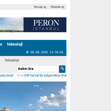
Hesap aç
Oturum aç
or
Teknoloji
📆 08.08.2026 13:34:02
Teknoloji
ti
11:41
CHP Kartal’da Gülşen Neşe Büklü dönemi
11:13
CHP’de İstanbul’daki 2