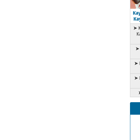
Kay
Kay
➤ K
K
➤ 
➤ 
➤ 