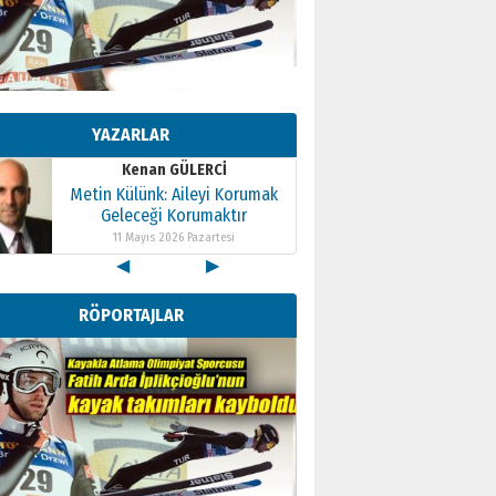
Kenan GÜLERCİ
Metin Külünk: Aileyi Korumak
Geleceği Korumaktır
YAZARLAR
11 Mayıs 2026 Pazartesi
Kenan GÜLERCİ
Metin Külünk: Aileyi Korumak
Geleceği Korumaktır
11 Mayıs 2026 Pazartesi
◀
▶
Kenan GÜLERCİ
Metin Külünk: Aileyi Korumak
RÖPORTAJLAR
Geleceği Korumaktır
11 Mayıs 2026 Pazartesi