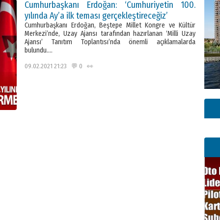
Cumhurbaşkanı Erdoğan: ‘Cumhuriyetin 100.
yılında Ay’a ilk teması gerçekleştireceğiz’
Cumhurbaşkanı Erdoğan, Beştepe Millet Kongre ve Kültür
Merkezi’nde, Uzay Ajansı tarafından hazırlanan ‘Milli Uzay
Ajansı’ Tanıtım Toplantısı’nda önemli açıklamalarda
bulundu….
09.02.2021 21:23 💬 0 👀