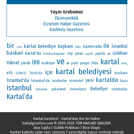
Yayın Grubumuz
Ekonomiklik
Erzurum Haber Gazetesi
Kadıköy Gazetesi
bir
ile
kartal belediye başkanı
İstanbul
kamerada
son
cikti
baskan
Gökhan
Kartal'da
çıkan
chp
Cumhurbaşkanı
yapıldı
ak
açıldı
ve
kartal
İBB
Yüksel
yaralı
maltepe
ak parti
Oldu.
yangin
araç
kartal belediyesi
için
etti
baskani
Tuzla'da
GÜNCEL
kartalda
İstanbul'da
yeni
İstanbul’da
otomobil
tarafından
kaza
istanbul
Belediye
yakalandı
belediyesi
istanbulda
bulundu
Kartal’da
Kartal Gazetesİ - Kartal'dan Her An Haber
kartalgazetesi.com
© 2000-2026 TÜM HAKLARI SAKLIDIR.
Ana Sayfa
|
Gizlilik Politikası
|
Bize Ulaşın
hunter kablolu solar sync sensoru
|
serendipity havuz sezlong isitmali