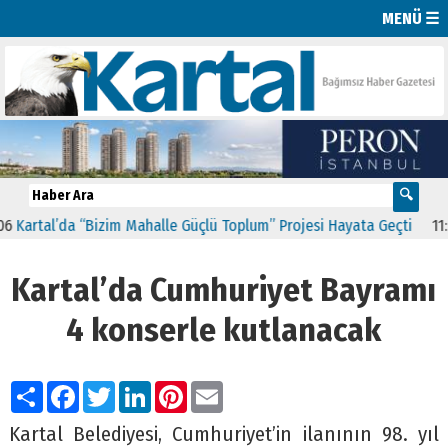
MENÜ ☰
tal’da “Bizim Mahalle Güçlü Toplum” Projesi Hayata Geçti
11:41
CHP
Kartal’da Cumhuriyet Bayramı
4 konserle kutlanacak
Paylaş
Facebook
Twitter
LinkedIn
Pinterest
Email
Kartal Belediyesi, Cumhuriyet’in ilanının 98. yıl