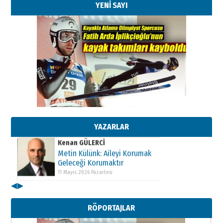
YENİ SAYI
Kenan GÜLERCİ
Metin Külünk: Aileyi Korumak
Geleceği Korumaktır
11 Mayıs 2026 Pazartesi
YAZARLAR
Kenan GÜLERCİ
Metin Külünk: Aileyi Korumak
Geleceği Korumaktır
11 Mayıs 2026 Pazartesi
◀
▶
Kenan GÜLERCİ
Metin Külünk: Aileyi Korumak
RÖPORTAJLAR
Geleceği Korumaktır
11 Mayıs 2026 Pazartesi