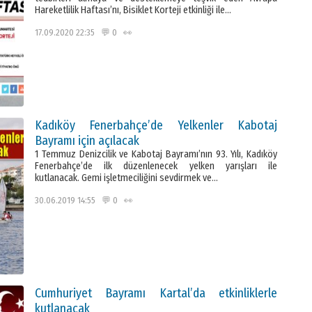
Hareketlilik Haftası’nı, Bisiklet Korteji etkinliği ile…
17.09.2020 22:35 💬 0 👀
Kadıköy Fenerbahçe’de Yelkenler Kabotaj
Bayramı için açılacak
1 Temmuz Denizcilik ve Kabotaj Bayramı’nın 93. Yılı, Kadıköy
Fenerbahçe’de ilk düzenlenecek yelken yarışları ile
kutlanacak. Gemi işletmeciliğini sevdirmek ve…
30.06.2019 14:55 💬 0 👀
Cumhuriyet Bayramı Kartal’da etkinliklerle
kutlanacak