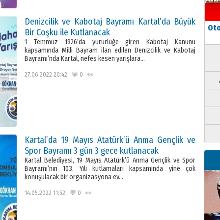
Denizcilik ve Kabotaj Bayramı Kartal’da Büyük
Oto
Bir Coşku ile Kutlanacak
1 Temmuz 1926’da yürürlüğe giren Kabotaj Kanunu
kapsamında Milli Bayram ilan edilen Denizcilik ve Kabotaj
Bayramı’nda Kartal, nefes kesen yarışlara…
27.06.2022 20:42 💬 0 👀
Kartal’da 19 Mayıs Atatürk’ü Anma Gençlik ve
Spor Bayramı 3 gün 3 gece kutlanacak
Kartal Belediyesi, 19 Mayıs Atatürk’ü Anma Gençlik ve Spor
Bayramı’nın 103. Yılı kutlamaları kapsamında yine çok
konuşulacak bir organizasyona ev…
14.05.2022 11:52 💬 0 👀