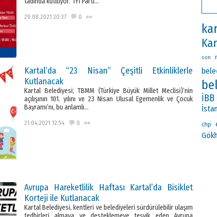
tadında kutluyor. İYİ Parti…
29.08.2021 20:37 💬 0 👀
kar
Kar
son
Kartal’da “23 Nisan” Çeşitli Etkinliklerle
bel
Kutlanacak
be
Kartal Belediyesi; TBMM (Türkiye Büyük Millet Meclisi)’nin
İBB
açılışının 101. yılını ve 23 Nisan Ulusal Egemenlik ve Çocuk
Bayramı’nı, bu anlamlı…
İsta
21.04.2021 12:54 💬 0 👀
chp
Gökh
Avrupa Hareketlilik Haftası Kartal’da Bisiklet
Korteji ile Kutlanacak
Kartal Belediyesi, kentleri ve belediyeleri sürdürülebilir ulaşım
tedbirleri almaya ve desteklemeye teşvik eden Avrupa