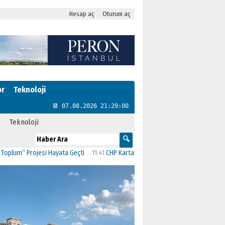
Hesap aç
Oturum aç
or
Teknoloji
📆 07.08.2026 21:29:02
Teknoloji
esi Hayata Geçti
11:41
CHP Kartal’da Gülşen Neşe Büklü dönemi
11:13
CHP’de İ