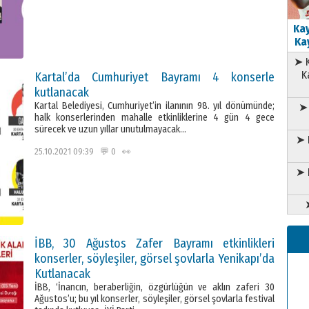
Kay
Kay
➤ K
K
Kartal’da Cumhuriyet Bayramı 4 konserle
kutlanacak
Kartal Belediyesi, Cumhuriyet’in ilanının 98. yıl dönümünde;
➤ 
halk konserlerinden mahalle etkinliklerine 4 gün 4 gece
sürecek ve uzun yıllar unutulmayacak…
➤ 
25.10.2021 09:39 💬 0 👀
➤ 
İBB, 30 Ağustos Zafer Bayramı etkinlikleri
konserler, söyleşiler, görsel şovlarla Yenikapı’da
Kutlanacak
İBB, ‘İnancın, beraberliğin, özgürlüğün ve aklın zaferi 30
Ağustos’u; bu yıl konserler, söyleşiler, görsel şovlarla festival