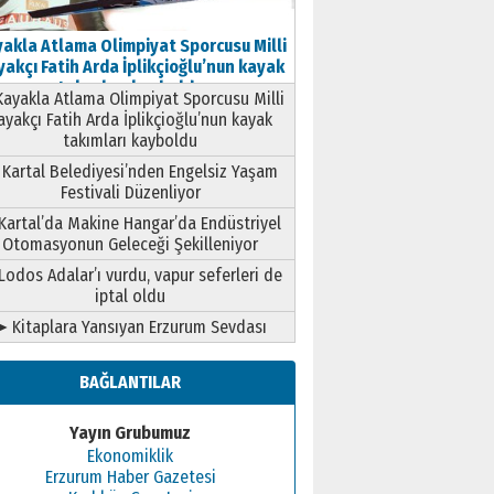
akla Atlama Olimpiyat Sporcusu Milli
akçı Fatih Arda İplikçioğlu’nun kayak
takımları kayboldu
ayakla Atlama Olimpiyat Sporcusu Milli
ayakçı Fatih Arda İplikçioğlu’nun kayak
takımları kayboldu
Kartal Belediyesi’nden Engelsiz Yaşam
Festivali Düzenliyor
Kartal’da Makine Hangar’da Endüstriyel
Otomasyonun Geleceği Şekilleniyor
Lodos Adalar’ı vurdu, vapur seferleri de
iptal oldu
➤ Kitaplara Yansıyan Erzurum Sevdası
BAĞLANTILAR
Yayın Grubumuz
Ekonomiklik
Erzurum Haber Gazetesi