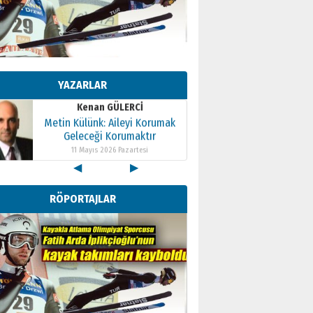
Kenan GÜLERCİ
Metin Külünk: Aileyi Korumak
Geleceği Korumaktır
YAZARLAR
11 Mayıs 2026 Pazartesi
Kenan GÜLERCİ
Metin Külünk: Aileyi Korumak
Geleceği Korumaktır
11 Mayıs 2026 Pazartesi
◀
▶
Kenan GÜLERCİ
Metin Külünk: Aileyi Korumak
RÖPORTAJLAR
Geleceği Korumaktır
11 Mayıs 2026 Pazartesi