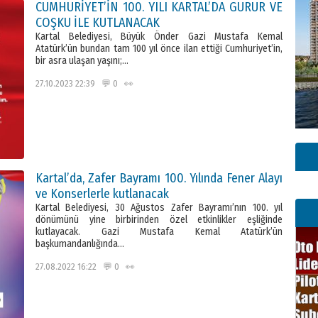
CUMHURİYET’İN 100. YILI KARTAL’DA GURUR VE
COŞKU İLE KUTLANACAK
Kartal Belediyesi, Büyük Önder Gazi Mustafa Kemal
Atatürk’ün bundan tam 100 yıl önce ilan ettiği Cumhuriyet’in,
bir asra ulaşan yaşını;…
27.10.2023 22:39 💬 0 👀
Kartal’da, Zafer Bayramı 100. Yılında Fener Alayı
ve Konserlerle kutlanacak
Kartal Belediyesi, 30 Ağustos Zafer Bayramı’nın 100. yıl
dönümünü yine birbirinden özel etkinlikler eşliğinde
kutlayacak. Gazi Mustafa Kemal Atatürk’ün
başkumandanlığında…
27.08.2022 16:22 💬 0 👀