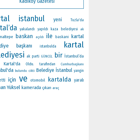
Kadıköy Gazetesi
tal
istanbul
yeni
Tuzla'da
tal’da
yakalandı
yapıldı
kaza
belediyesi
ak
ile
baskan
kartal
maltepe
baskani
açıldı
kartal
ediye başkanı
istanbulda
lediyesi
bir
İstanbul’da
ak parti
GÜNCEL
Kartal'da
Oldu.
tarafından
Cumhurbaşkanı
nbul'da
Belediye
İstanbul
yangin
bulundu
cikti
ve
kartalda
için
etti
yaralı
otomobil
an Yüksel
kamerada
çıkan
araç