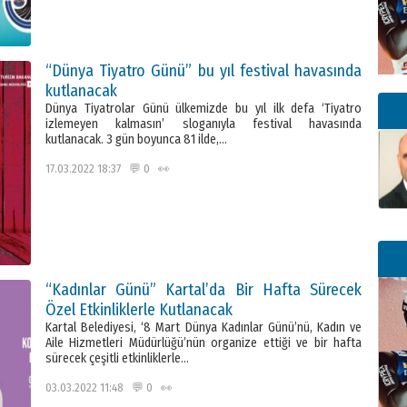
“Dünya Tiyatro Günü” bu yıl festival havasında
kutlanacak
Dünya Tiyatrolar Günü ülkemizde bu yıl ilk defa ‘Tiyatro
izlemeyen kalmasın’ sloganıyla festival havasında
kutlanacak. 3 gün boyunca 81 ilde,…
17.03.2022 18:37 💬 0 👀
“Kadınlar Günü” Kartal’da Bir Hafta Sürecek
Özel Etkinliklerle Kutlanacak
Kartal Belediyesi, ‘8 Mart Dünya Kadınlar Günü’nü, Kadın ve
Aile Hizmetleri Müdürlüğü’nün organize ettiği ve bir hafta
sürecek çeşitli etkinliklerle…
03.03.2022 11:48 💬 0 👀