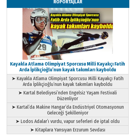
RÖPORTAJLAR
Geleceği Korumaktır
11 Mayıs 2026 Pazartesi
Kayakla Atlama Olimpiyat Sporcusu Milli Kayakçı Fatih
Arda İplikçioğlu’nun kayak takımları kayboldu
➤ Kayakla Atlama Olimpiyat Sporcusu Milli Kayakçı Fatih
Arda İplikçioğlu’nun kayak takımları kayboldu
➤ Kartal Belediyesi’nden Engelsiz Yaşam Festivali
Düzenliyor
➤ Kartal’da Makine Hangar’da Endüstriyel Otomasyonun
Geleceği Şekilleniyor
➤ Lodos Adalar’ı vurdu, vapur seferleri de iptal oldu
➤ Kitaplara Yansıyan Erzurum Sevdası