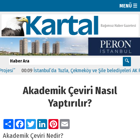
MENÜ ☰
”
00:09
İstanbul’da Tuzla, Çekmeköy ve Şile belediyeleri AK Parti’ye
Akademik Çeviri Nasıl
Yaptırılır?
Paylaş
Facebook
Twitter
LinkedIn
Pinterest
Email
Akademik Çeviri Nedir?