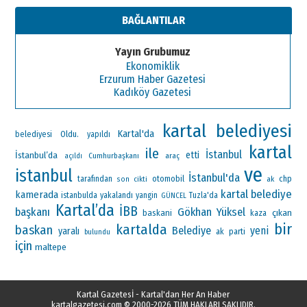
BAĞLANTILAR
Yayın Grubumuz
Ekonomiklik
Erzurum Haber Gazetesi
Kadıköy Gazetesi
kartal belediyesi
Kartal'da
Oldu.
belediyesi
yapıldı
kartal
ile
İstanbul
İstanbul’da
etti
Cumhurbaşkanı
araç
açıldı
ve
istanbul
İstanbul'da
otomobil
chp
tarafından
ak
son
cikti
kartal belediye
kamerada
istanbulda
yakalandı
yangin
Tuzla'da
GÜNCEL
Kartal’da
İBB
başkanı
Gökhan Yüksel
çıkan
baskani
kaza
bir
kartalda
baskan
Belediye
yeni
yaralı
ak parti
bulundu
için
maltepe
Kartal Gazetesİ - Kartal'dan Her An Haber
kartalgazetesi.com
© 2000-2026 TÜM HAKLARI SAKLIDIR.