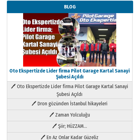
BLOG
Oto Ekspertizde Lider firma Pilot Garage Kartal Sanayi
Şubesi Açıldı
🖊 Oto Ekspertizde Lider firma Pilot Garage Kartal Sanayi
Şubesi Açıldı
🖊 Dron gözünden İstanbul hikayeleri
🖊 Zaman Yolculuğu
🖊 Şiir; HÜZZAM…
🖊 En Az Onlar Kadar Güzeliz