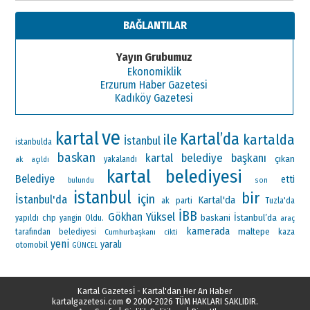
BAĞLANTILAR
Yayın Grubumuz
Ekonomiklik
Erzurum Haber Gazetesi
Kadıköy Gazetesi
ve
kartal
Kartal’da
ile
kartalda
İstanbul
istanbulda
baskan
kartal belediye başkanı
çıkan
ak
yakalandı
açıldı
kartal belediyesi
Belediye
etti
bulundu
son
istanbul
bir
için
İstanbul'da
Kartal'da
ak parti
Tuzla'da
İBB
Gökhan Yüksel
İstanbul’da
chp
Oldu.
baskani
yapıldı
yangin
araç
kamerada
maltepe
tarafından
belediyesi
Cumhurbaşkanı
kaza
cikti
yeni
yaralı
otomobil
GÜNCEL
Kartal Gazetesİ - Kartal'dan Her An Haber
kartalgazetesi.com
© 2000-2026 TÜM HAKLARI SAKLIDIR.