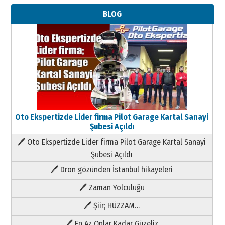
BLOG
Oto Ekspertizde Lider firma Pilot Garage Kartal Sanayi
Şubesi Açıldı
🖊 Oto Ekspertizde Lider firma Pilot Garage Kartal Sanayi
Şubesi Açıldı
🖊 Dron gözünden İstanbul hikayeleri
🖊 Zaman Yolculuğu
🖊 Şiir; HÜZZAM…
🖊 En Az Onlar Kadar Güzeliz