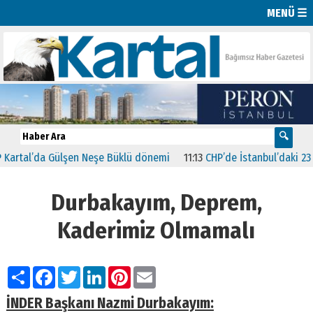
MENÜ ☰
l’da Gülşen Neşe Büklü dönemi
11:13
CHP’de İstanbul’daki 23 İlçenin
Durbakayım, Deprem,
Kaderimiz Olmamalı
Paylaş
Facebook
Twitter
LinkedIn
Pinterest
Email
İNDER Başkanı Nazmi Durbakayım: