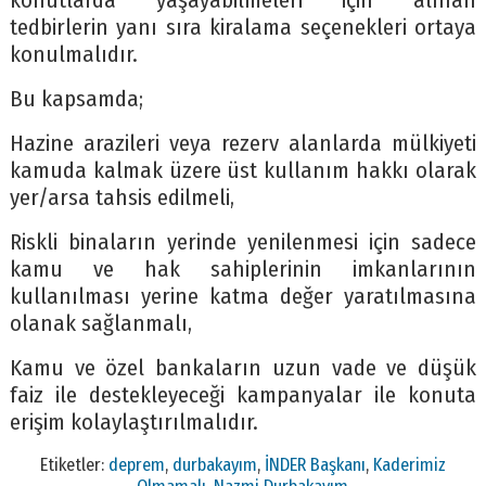
konutlarda yaşayabilmeleri için alınan
tedbirlerin yanı sıra kiralama seçenekleri ortaya
konulmalıdır.
Bu kapsamda;
Hazine arazileri veya rezerv alanlarda mülkiyeti
kamuda kalmak üzere üst kullanım hakkı olarak
yer/arsa tahsis edilmeli,
Riskli binaların yerinde yenilenmesi için sadece
kamu ve hak sahiplerinin imkanlarının
kullanılması yerine katma değer yaratılmasına
olanak sağlanmalı,
Kamu ve özel bankaların uzun vade ve düşük
faiz ile destekleyeceği kampanyalar ile konuta
erişim kolaylaştırılmalıdır.
Etiketler:
deprem
,
durbakayım
,
İNDER Başkanı
,
Kaderimiz
Olmamalı
,
Nazmi Durbakayım