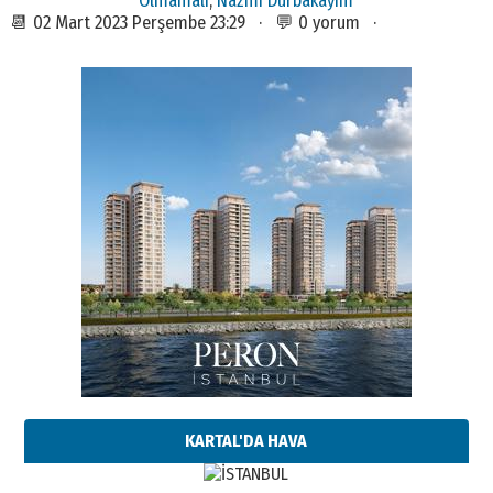
📆 02 Mart 2023 Perşembe 23:29 · 💬 0 yorum ·
KARTAL'DA HAVA