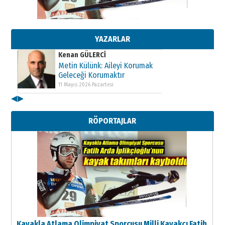
Kenan GÜLERCİ
Metin Külünk: Aileyi Korumak
Geleceği Korumaktır
11 Mayıs 2026 Pazartesi
YAZARLAR
Kenan GÜLERCİ
Metin Külünk: Aileyi Korumak
Geleceği Korumaktır
11 Mayıs 2026 Pazartesi
◀
▶
Kenan GÜLERCİ
Metin Külünk: Aileyi Korumak
RÖPORTAJLAR
Geleceği Korumaktır
11 Mayıs 2026 Pazartesi
Kayakla Atlama Olimpiyat Sporcusu Milli Kayakçı Fatih