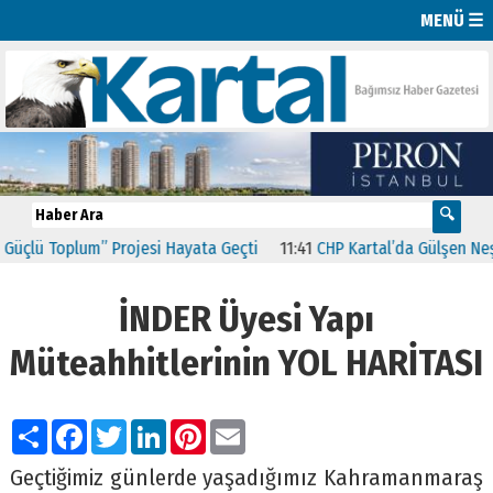
MENÜ ☰
” Projesi Hayata Geçti
11:41
CHP Kartal’da Gülşen Neşe Büklü dön
İNDER Üyesi Yapı
Müteahhitlerinin YOL HARİTASI
Paylaş
Facebook
Twitter
LinkedIn
Pinterest
Email
Geçtiğimiz günlerde yaşadığımız Kahramanmaraş