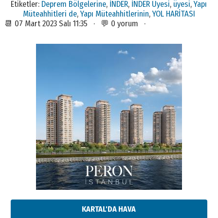
Etiketler:
Deprem Bölgelerine
,
İNDER
,
İNDER Üyesi
,
üyesi
,
Yapı
Müteahhitleri de
,
Yapı Müteahhitlerinin
,
YOL HARİTASI
📆 07 Mart 2023 Salı 11:35 · 💬 0 yorum ·
KARTAL'DA HAVA