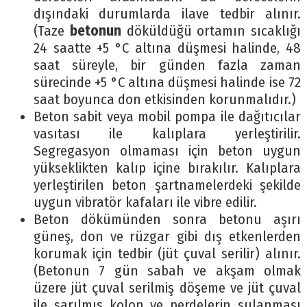
dışındaki durumlarda ilave tedbir alınır.
(Taze
betonun
döküldüğü ortamın sıcaklığı
24 saatte +5 °C altına düşmesi halinde, 48
saat süreyle, bir günden fazla zaman
sürecinde +5 °C altına düşmesi halinde ise 72
saat boyunca don etkisinden korunmalıdır.)
Beton sabit veya mobil pompa ile dağıtıcılar
vasıtası ile kalıplara yerleştirilir.
Segregasyon olmaması için beton uygun
yükseklikten kalıp içine bırakılır. Kalıplara
yerleştirilen beton şartnamelerdeki şekilde
uygun vibratör kafaları ile vibre edilir.
Beton dökümünden sonra betonu aşırı
güneş, don ve rüzgar gibi dış etkenlerden
korumak için tedbir (jüt çuval serilir) alınır.
(Betonun 7 gün sabah ve akşam olmak
üzere jüt çuval serilmiş döşeme ve jüt çuval
ile sarılmış kolon ve perdelerin sulanması