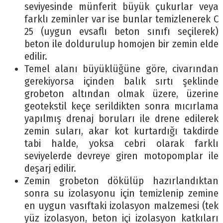
seviyesinde münferit büyük çukurlar veya
farklı zeminler var ise bunlar temizlenerek C
25 (uygun evsaflı beton sınıfı seçilerek)
beton ile doldurulup homojen bir zemin elde
edilir.
Temel alanı büyüklüğüne göre, civarından
gerekiyorsa içinden balık sırtı şeklinde
grobeton altından olmak üzere, üzerine
geotekstil keçe serildikten sonra mıcırlama
yapılmış drenaj boruları ile drene edilerek
zemin suları, akar kot kurtardığı takdirde
tabi halde, yoksa cebri olarak farklı
seviyelerde devreye giren motopomplar ile
deşarj edilir.
Zemin grobeton dökülüp hazırlandıktan
sonra su izolasyonu için temizlenip zemine
en uygun vasıftaki izolasyon malzemesi (tek
yüz izolasyon, beton içi izolasyon katkıları