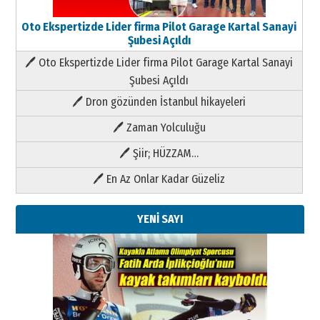
Oto Ekspertizde Lider firma Pilot Garage Kartal Sanayi
Şubesi Açıldı
🖊 Oto Ekspertizde Lider firma Pilot Garage Kartal Sanayi
Şubesi Açıldı
🖊 Dron gözünden İstanbul hikayeleri
🖊 Zaman Yolculuğu
🖊 Şiir; HÜZZAM…
🖊 En Az Onlar Kadar Güzeliz
YENİ SAYI