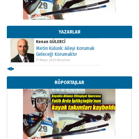
Kenan GÜLERCİ
Metin Külünk: Aileyi Korumak
Geleceği Korumaktır
11 Mayıs 2026 Pazartesi
YAZARLAR
Kenan GÜLERCİ
Metin Külünk: Aileyi Korumak
Geleceği Korumaktır
11 Mayıs 2026 Pazartesi
◀
▶
Kenan GÜLERCİ
Metin Külünk: Aileyi Korumak
RÖPORTAJLAR
Geleceği Korumaktır
11 Mayıs 2026 Pazartesi