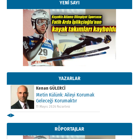
YENİ SAYI
Kenan GÜLERCİ
Metin Külünk: Aileyi Korumak
Geleceği Korumaktır
11 Mayıs 2026 Pazartesi
YAZARLAR
Kenan GÜLERCİ
Metin Külünk: Aileyi Korumak
Geleceği Korumaktır
11 Mayıs 2026 Pazartesi
◀
▶
Kenan GÜLERCİ
Metin Külünk: Aileyi Korumak
RÖPORTAJLAR
Geleceği Korumaktır
11 Mayıs 2026 Pazartesi