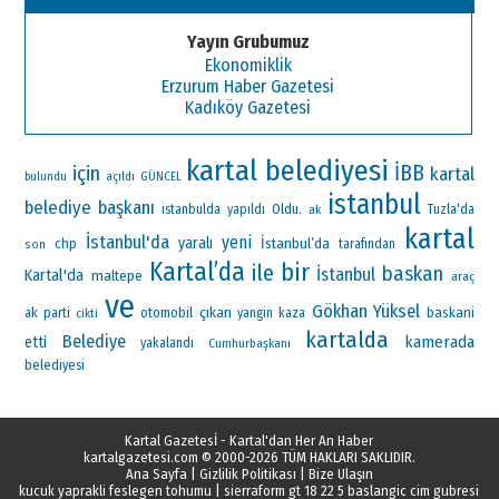
Yayın Grubumuz
Ekonomiklik
Erzurum Haber Gazetesi
Kadıköy Gazetesi
kartal belediyesi
İBB
için
kartal
bulundu
açıldı
GÜNCEL
istanbul
belediye başkanı
Oldu.
istanbulda
yapıldı
ak
Tuzla'da
kartal
İstanbul'da
yeni
yaralı
İstanbul’da
chp
tarafından
son
Kartal’da
bir
ile
baskan
İstanbul
Kartal'da
maltepe
araç
ve
Gökhan Yüksel
çıkan
ak parti
otomobil
baskani
yangin
kaza
cikti
kartalda
Belediye
kamerada
etti
yakalandı
Cumhurbaşkanı
belediyesi
Kartal Gazetesİ - Kartal'dan Her An Haber
kartalgazetesi.com
© 2000-2026 TÜM HAKLARI SAKLIDIR.
Ana Sayfa
|
Gizlilik Politikası
|
Bize Ulaşın
kucuk yaprakli feslegen tohumu
|
sierraform gt 18 22 5 baslangic cim gubresi