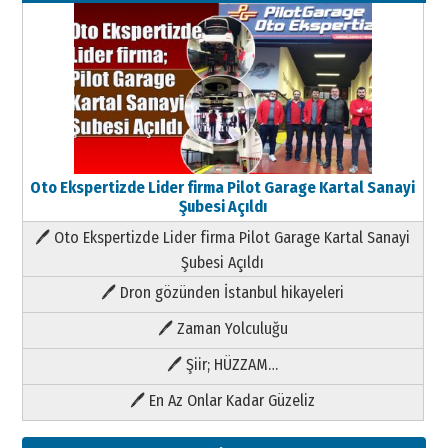
Oto Ekspertizde Lider firma Pilot Garage Kartal Sanayi
Şubesi Açıldı
🖊 Oto Ekspertizde Lider firma Pilot Garage Kartal Sanayi
Şubesi Açıldı
🖊 Dron gözünden İstanbul hikayeleri
🖊 Zaman Yolculuğu
🖊 Şiir; HÜZZAM…
🖊 En Az Onlar Kadar Güzeliz