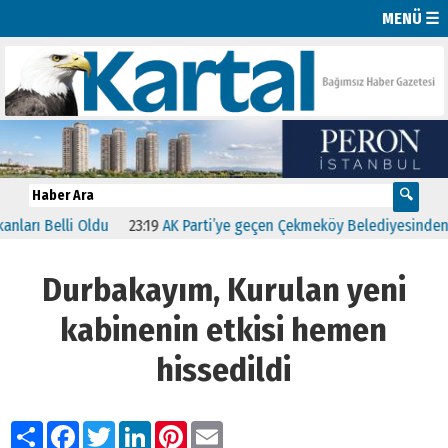
MENÜ ☰
 Belli Oldu
23:19
AK Parti’ye geçen Çekmeköy Belediyesinden ilk ham
Durbakayım, Kurulan yeni
kabinenin etkisi hemen
hissedildi
Paylaş
Facebook
Twitter
LinkedIn
Pinterest
Email