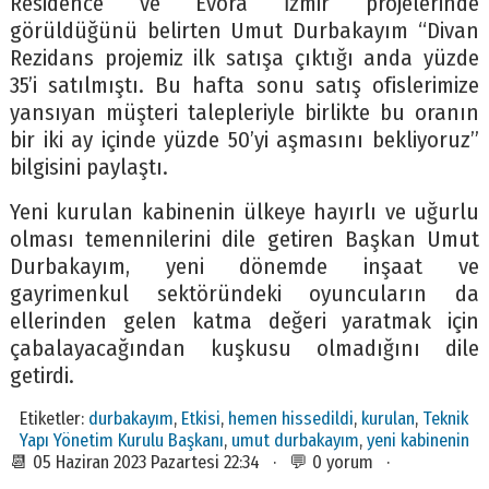
Residence ve Evora İzmir projelerinde
görüldüğünü belirten Umut Durbakayım “Divan
Rezidans projemiz ilk satışa çıktığı anda yüzde
35’i satılmıştı. Bu hafta sonu satış ofislerimize
yansıyan müşteri talepleriyle birlikte bu oranın
bir iki ay içinde yüzde 50’yi aşmasını bekliyoruz”
bilgisini paylaştı.
Yeni kurulan kabinenin ülkeye hayırlı ve uğurlu
olması temennilerini dile getiren Başkan Umut
Durbakayım, yeni dönemde inşaat ve
gayrimenkul sektöründeki oyuncuların da
ellerinden gelen katma değeri yaratmak için
çabalayacağından kuşkusu olmadığını dile
getirdi.
Etiketler:
durbakayım
,
Etkisi
,
hemen hissedildi
,
kurulan
,
Teknik
Yapı Yönetim Kurulu Başkanı
,
umut durbakayım
,
yeni kabinenin
📆 05 Haziran 2023 Pazartesi 22:34 · 💬 0 yorum ·