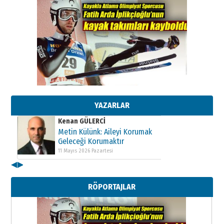
Kenan GÜLERCİ
Metin Külünk: Aileyi Korumak
Geleceği Korumaktır
11 Mayıs 2026 Pazartesi
YAZARLAR
Kenan GÜLERCİ
Metin Külünk: Aileyi Korumak
Geleceği Korumaktır
11 Mayıs 2026 Pazartesi
◀
▶
Kenan GÜLERCİ
Metin Külünk: Aileyi Korumak
RÖPORTAJLAR
Geleceği Korumaktır
11 Mayıs 2026 Pazartesi