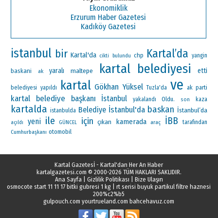
Ekonomiklik
Erzurum Haber Gazetesi
Kadıköy Gazetesi
istanbul
Kartal’da
bir
Kartal'da
chp
yangin
cikti
bulundu
kartal belediyesi
yaralı
maltepe
etti
baskani
ak
ve
kartal
Gökhan Yüksel
ak parti
belediyesi
yapıldı
Tuzla'da
kartal belediye başkanı
İstanbul
Oldu.
yakalandı
kaza
son
kartalda
baskan
İstanbul'da
Belediye
İstanbul’da
istanbulda
ile
İBB
için
yeni
kamerada
çıkan
araç
tarafından
açıldı
GÜNCEL
otomobil
Cumhurbaşkanı
Kartal Gazetesİ - Kartal'dan Her An Haber
kartalgazetesi.com
© 2000-2026 TÜM HAKLARI SAKLIDIR.
Ana Sayfa
|
Gizlilik Politikası
|
Bize Ulaşın
osmocote start 11 11 17 bitki gubresi 1 kg
|
rt serisi buyuk partikul filtre haznesi
200%c2%b5
gulpouch.com
yourtrueland.com
bahcehavuz.com