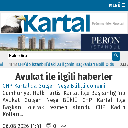
MENÜ ☰
11:13
CHP’de İstanbul’daki 23 İlçenin Başkanları Belli Oldu
23:19
AK P
Avukat ile ilgili haberler
CHP Kartal’da Gülşen Neşe Büklü dönemi
Cumhuriyet Halk Partisi Kartal İlçe Başkanlığı’na
Avukat Gülşen Neşe Büklü CHP Kartal İlçe
Başkanı olarak resmen atandı. CHP Kadın
Kolları…
06.08.2026 11:41 💬 0 👀