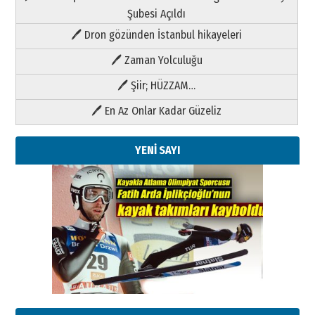
Şubesi Açıldı
🖊 Dron gözünden İstanbul hikayeleri
🖊 Zaman Yolculuğu
🖊 Şiir; HÜZZAM…
🖊 En Az Onlar Kadar Güzeliz
YENİ SAYI
Kenan GÜLERCİ
Metin Külünk: Aileyi Korumak
Geleceği Korumaktır