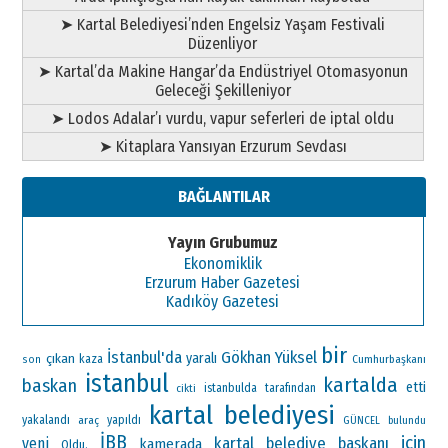
➤ Kartal Belediyesi’nden Engelsiz Yaşam Festivali
Düzenliyor
➤ Kartal’da Makine Hangar’da Endüstriyel Otomasyonun
Geleceği Şekilleniyor
➤ Lodos Adalar’ı vurdu, vapur seferleri de iptal oldu
➤ Kitaplara Yansıyan Erzurum Sevdası
BAĞLANTILAR
Yayın Grubumuz
Ekonomiklik
Erzurum Haber Gazetesi
Kadıköy Gazetesi
bir
İstanbul'da
Gökhan Yüksel
çıkan
yaralı
kaza
Cumhurbaşkanı
son
istanbul
kartalda
baskan
etti
istanbulda
tarafından
cikti
kartal belediyesi
yakalandı
araç
yapıldı
GÜNCEL
bulundu
İBB
için
kartal belediye başkanı
yeni
kamerada
Oldu.