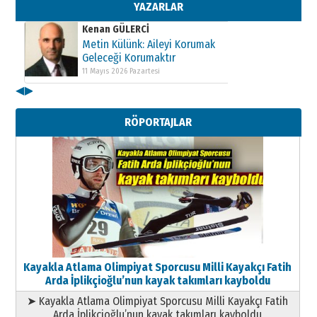
11 Mayıs 2026 Pazartesi
YAZARLAR
Kenan GÜLERCİ
Metin Külünk: Aileyi Korumak
Geleceği Korumaktır
11 Mayıs 2026 Pazartesi
◀
▶
Kenan GÜLERCİ
Metin Külünk: Aileyi Korumak
RÖPORTAJLAR
Geleceği Korumaktır
11 Mayıs 2026 Pazartesi
Kayakla Atlama Olimpiyat Sporcusu Milli Kayakçı Fatih
Arda İplikçioğlu’nun kayak takımları kayboldu
➤ Kayakla Atlama Olimpiyat Sporcusu Milli Kayakçı Fatih
Arda İplikçioğlu’nun kayak takımları kayboldu