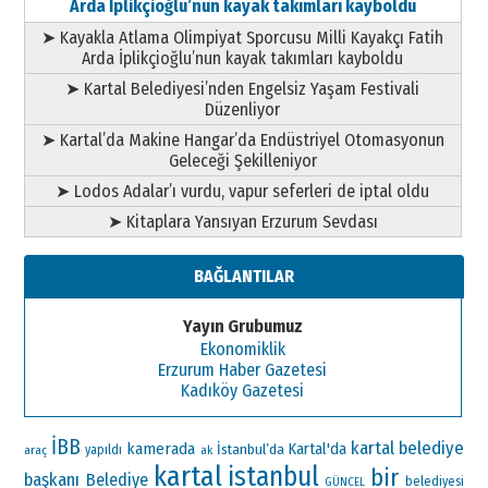
Arda İplikçioğlu’nun kayak takımları kayboldu
➤ Kayakla Atlama Olimpiyat Sporcusu Milli Kayakçı Fatih
Arda İplikçioğlu’nun kayak takımları kayboldu
➤ Kartal Belediyesi’nden Engelsiz Yaşam Festivali
Düzenliyor
➤ Kartal’da Makine Hangar’da Endüstriyel Otomasyonun
Geleceği Şekilleniyor
➤ Lodos Adalar’ı vurdu, vapur seferleri de iptal oldu
➤ Kitaplara Yansıyan Erzurum Sevdası
BAĞLANTILAR
Yayın Grubumuz
Ekonomiklik
Erzurum Haber Gazetesi
Kadıköy Gazetesi
İBB
kartal belediye
kamerada
Kartal'da
İstanbul’da
araç
yapıldı
ak
kartal
istanbul
bir
başkanı
Belediye
belediyesi
GÜNCEL