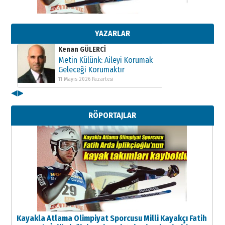
Kenan GÜLERCİ
Metin Külünk: Aileyi Korumak
Geleceği Korumaktır
YAZARLAR
11 Mayıs 2026 Pazartesi
Kenan GÜLERCİ
Metin Külünk: Aileyi Korumak
Geleceği Korumaktır
11 Mayıs 2026 Pazartesi
◀
▶
RÖPORTAJLAR
Kayakla Atlama Olimpiyat Sporcusu Milli Kayakçı Fatih