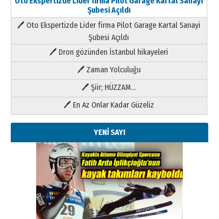
Oto Ekspertizde Lider firma Pilot Garage Kartal Sanayi
Şubesi Açıldı
🖊 Oto Ekspertizde Lider firma Pilot Garage Kartal Sanayi
Şubesi Açıldı
🖊 Dron gözünden İstanbul hikayeleri
🖊 Zaman Yolculuğu
🖊 Şiir; HÜZZAM…
🖊 En Az Onlar Kadar Güzeliz
YENİ SAYI
Kenan GÜLERCİ
Metin Külünk: Aileyi Korumak
Geleceği Korumaktır
11 Mayıs 2026 Pazartesi