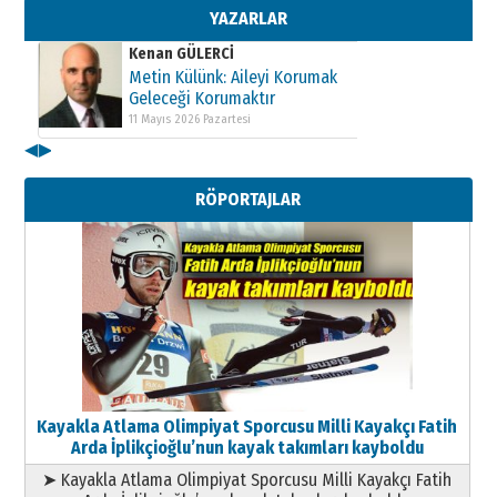
11 Mayıs 2026 Pazartesi
YAZARLAR
Kenan GÜLERCİ
Metin Külünk: Aileyi Korumak
Geleceği Korumaktır
11 Mayıs 2026 Pazartesi
◀
▶
Kenan GÜLERCİ
Metin Külünk: Aileyi Korumak
RÖPORTAJLAR
Geleceği Korumaktır
11 Mayıs 2026 Pazartesi
Kayakla Atlama Olimpiyat Sporcusu Milli Kayakçı Fatih
Arda İplikçioğlu’nun kayak takımları kayboldu
➤ Kayakla Atlama Olimpiyat Sporcusu Milli Kayakçı Fatih