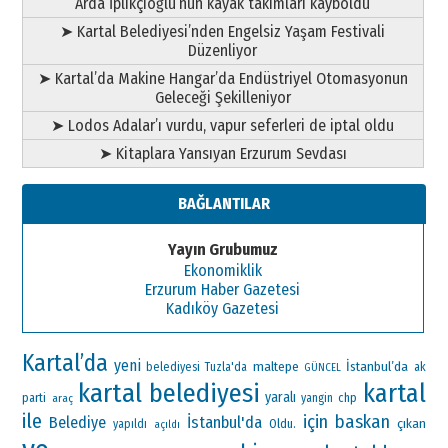
Arda İplikçioğlu’nun kayak takımları kayboldu
➤ Kartal Belediyesi’nden Engelsiz Yaşam Festivali
Düzenliyor
➤ Kartal’da Makine Hangar’da Endüstriyel Otomasyonun
Geleceği Şekilleniyor
➤ Lodos Adalar’ı vurdu, vapur seferleri de iptal oldu
➤ Kitaplara Yansıyan Erzurum Sevdası
BAĞLANTILAR
Yayın Grubumuz
Ekonomiklik
Erzurum Haber Gazetesi
Kadıköy Gazetesi
Kartal’da
yeni
maltepe
İstanbul’da
ak
belediyesi
Tuzla'da
GÜNCEL
kartal belediyesi
kartal
yaralı
parti
chp
araç
yangin
ile
için
baskan
İstanbul'da
Belediye
çıkan
Oldu.
yapıldı
açıldı