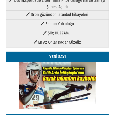
🖊 Oto Ekspertizde Lider firma Pilot Garage Kartal Sanayi
Şubesi Açıldı
🖊 Dron gözünden İstanbul hikayeleri
🖊 Zaman Yolculuğu
🖊 Şiir; HÜZZAM…
🖊 En Az Onlar Kadar Güzeliz
YENİ SAYI
Kenan GÜLERCİ
Metin Külünk: Aileyi Korumak
Geleceği Korumaktır