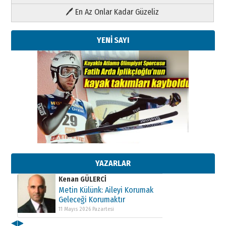
🖊 En Az Onlar Kadar Güzeliz
YENİ SAYI
Kenan GÜLERCİ
Metin Külünk: Aileyi Korumak
Geleceği Korumaktır
11 Mayıs 2026 Pazartesi
YAZARLAR
Kenan GÜLERCİ
Metin Külünk: Aileyi Korumak
Geleceği Korumaktır
11 Mayıs 2026 Pazartesi
◀
▶