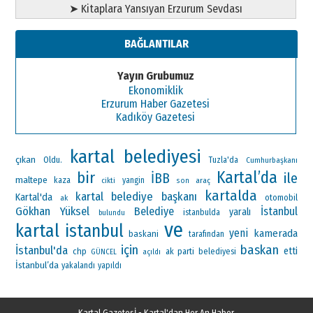
➤ Kitaplara Yansıyan Erzurum Sevdası
BAĞLANTILAR
Yayın Grubumuz
Ekonomiklik
Erzurum Haber Gazetesi
Kadıköy Gazetesi
kartal belediyesi
çıkan
Oldu.
Tuzla'da
Cumhurbaşkanı
Kartal’da
bir
ile
İBB
maltepe
kaza
yangin
araç
cikti
son
kartalda
kartal belediye başkanı
Kartal'da
otomobil
ak
Gökhan Yüksel
Belediye
İstanbul
yaralı
istanbulda
bulundu
ve
kartal
istanbul
yeni
kamerada
baskani
tarafından
için
baskan
İstanbul'da
etti
chp
ak parti
belediyesi
GÜNCEL
açıldı
İstanbul’da
yakalandı
yapıldı
Kartal Gazetesİ - Kartal'dan Her An Haber