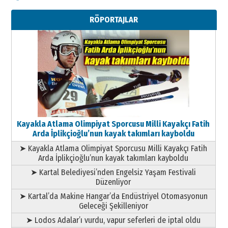
Kenan GÜLERCİ
Metin Külünk: Aileyi Korumak
RÖPORTAJLAR
Geleceği Korumaktır
11 Mayıs 2026 Pazartesi
Kayakla Atlama Olimpiyat Sporcusu Milli Kayakçı Fatih
Arda İplikçioğlu’nun kayak takımları kayboldu
➤ Kayakla Atlama Olimpiyat Sporcusu Milli Kayakçı Fatih
Arda İplikçioğlu’nun kayak takımları kayboldu
➤ Kartal Belediyesi’nden Engelsiz Yaşam Festivali
Düzenliyor
➤ Kartal’da Makine Hangar’da Endüstriyel Otomasyonun
Geleceği Şekilleniyor
➤ Lodos Adalar’ı vurdu, vapur seferleri de iptal oldu