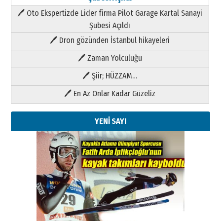
🖊 Oto Ekspertizde Lider firma Pilot Garage Kartal Sanayi
Şubesi Açıldı
🖊 Dron gözünden İstanbul hikayeleri
🖊 Zaman Yolculuğu
🖊 Şiir; HÜZZAM…
🖊 En Az Onlar Kadar Güzeliz
YENİ SAYI
Kenan GÜLERCİ
Metin Külünk: Aileyi Korumak