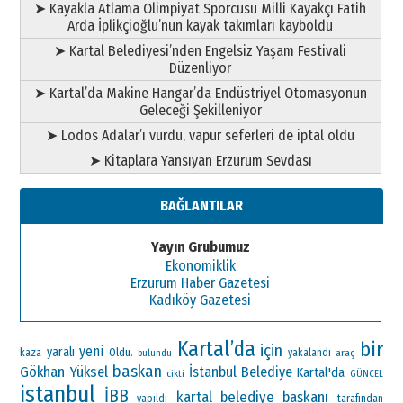
➤ Kayakla Atlama Olimpiyat Sporcusu Milli Kayakçı Fatih
Arda İplikçioğlu’nun kayak takımları kayboldu
➤ Kartal Belediyesi’nden Engelsiz Yaşam Festivali
Düzenliyor
➤ Kartal’da Makine Hangar’da Endüstriyel Otomasyonun
Geleceği Şekilleniyor
➤ Lodos Adalar’ı vurdu, vapur seferleri de iptal oldu
➤ Kitaplara Yansıyan Erzurum Sevdası
BAĞLANTILAR
Yayın Grubumuz
Ekonomiklik
Erzurum Haber Gazetesi
Kadıköy Gazetesi
Kartal’da
bir
için
yeni
yaralı
Oldu.
kaza
yakalandı
araç
bulundu
baskan
Gökhan Yüksel
İstanbul
Belediye
Kartal'da
cikti
GÜNCEL
istanbul
İBB
kartal belediye başkanı
yapıldı
tarafından