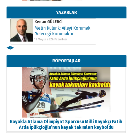
Geleceği Korumaktır
11 Mayıs 2026 Pazartesi
YAZARLAR
Kenan GÜLERCİ
Metin Külünk: Aileyi Korumak
Geleceği Korumaktır
11 Mayıs 2026 Pazartesi
◀
▶
Kenan GÜLERCİ
Metin Külünk: Aileyi Korumak
RÖPORTAJLAR
Geleceği Korumaktır
11 Mayıs 2026 Pazartesi
Kayakla Atlama Olimpiyat Sporcusu Milli Kayakçı Fatih
Arda İplikçioğlu’nun kayak takımları kayboldu