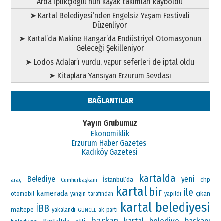
Arda İplikçioğlu’nun kayak takımları kayboldu
➤ Kartal Belediyesi’nden Engelsiz Yaşam Festivali
Düzenliyor
➤ Kartal’da Makine Hangar’da Endüstriyel Otomasyonun
Geleceği Şekilleniyor
➤ Lodos Adalar’ı vurdu, vapur seferleri de iptal oldu
➤ Kitaplara Yansıyan Erzurum Sevdası
BAĞLANTILAR
Yayın Grubumuz
Ekonomiklik
Erzurum Haber Gazetesi
Kadıköy Gazetesi
kartalda
Belediye
yeni
İstanbul’da
chp
araç
Cumhurbaşkanı
kartal
bir
ile
kamerada
çıkan
otomobil
yangin
tarafından
yapıldı
kartal belediyesi
İBB
maltepe
ak parti
yakalandı
GÜNCEL
baskan
kartal belediye başkanı
Kartal'da