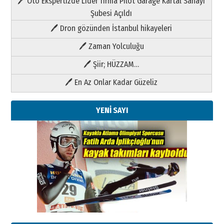
🖊 Oto Ekspertizde Lider firma Pilot Garage Kartal Sanayi
Şubesi Açıldı
🖊 Dron gözünden İstanbul hikayeleri
🖊 Zaman Yolculuğu
🖊 Şiir; HÜZZAM…
🖊 En Az Onlar Kadar Güzeliz
YENİ SAYI
Kenan GÜLERCİ
Metin Külünk: Aileyi Korumak
Geleceği Korumaktır
11 Mayıs 2026 Pazartesi
Kenan GÜLERCİ
Metin Külünk: Aileyi Korumak