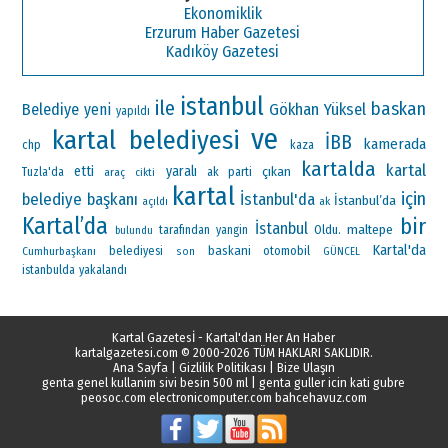
Ekonomiklik
Erzurum Haber Gazetesi
Kadıköy Gazetesi
istanbul
ile
baskan
Gökhan Yüksel
Belediye
yeni
yapıldı
ve
kartal belediyesi
İBB
kamerada
chp
kaza
kartalda
kartal
etti
yaralı
çıkan
ak parti
Tuzla'da
araç
cikti
kartal
için
belediye başkanı
İstanbul'da
İstanbul’da
ak
açıldı
Kartal’da
bir
İstanbul
maltepe
Oldu.
tarafından
yangin
bulundu
Kartal'da
baskani
otomobil
Cumhurbaşkanı
belediyesi
son
GÜNCEL
istanbulda
yakalandı
Kartal Gazetesİ - Kartal'dan Her An Haber
kartalgazetesi.com
© 2000-2026 TÜM HAKLARI SAKLIDIR.
Ana Sayfa
|
Gizlilik Politikası
|
Bize Ulaşın
genta genel kullanim sivi besin 500 ml
|
genta guller icin kati gubre
peosoc.com
electronicomputer.com
bahcehavuz.com